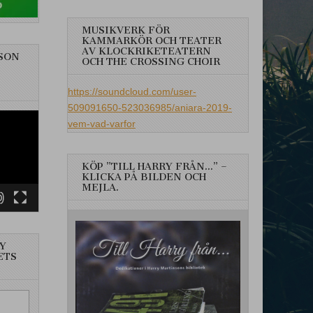
MUSIKVERK FÖR
KAMMARKÖR OCH TEATER
AV KLOCKRIKETEATERN
SON
OCH THE CROSSING CHOIR
https://soundcloud.com/user-
509091650-523036985/aniara-2019-
vem-vad-varfor
KÖP ”TILL HARRY FRÅN…” –
KLICKA PÅ BILDEN OCH
MEJLA.
Y
ETS