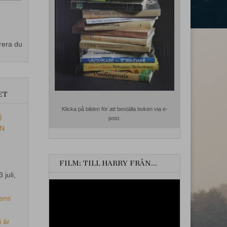
rera du
ET
Klicka på bilden för att beställa boken via e-
)
post.
EN
FILM: TILL HARRY FRÅN…
3 juli,
Videospelare
ens
i är