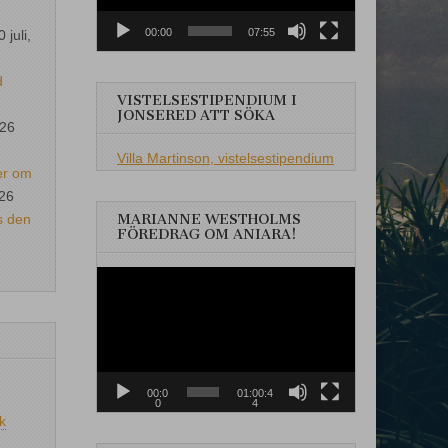
00:00
07:55
0 juli,
d
VISTELSESTIPENDIUM I
JONSERED ATT SÖKA
026
Villa Martinson, vistelsestipendium
er om
026
s den
MARIANNE WESTHOLMS
FÖREDRAG OM ANIARA!
Videospelare
00:0
01:00:4
0
4
k