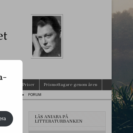
s
n-
agarna
Priser
Prismottagare genom åren
PRESS
FORUM
LÄS ANIARA PÅ
era
LITTERATURBANKEN
LEM!