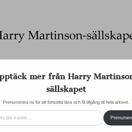
Ett författarskap som fångar daggdroppen och speglar kosmo
pptäck mer från Harry Martinso
on-sällskapet
nadens Martinson
Internationellt
Sociala medier
Majd
sällskapet
EN DORIS
KONTAKT/KÖP BÖCKER
STYRELSE
STADGAR
Prenumerera nu för att fortsätta läsa och få tillgång till hela arkivet.
Prenumer
inspireras av
VÄLKOMMEN SOM MED