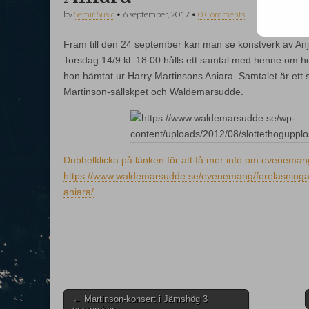
by
Semir Susic
•
6 september, 2017
•
0 Comments
Fram till den 24 september kan man se konstverk av An
Torsdag 14/9 kl. 18.00 hålls ett samtal med henne om h
hon hämtat ur Harry Martinsons Aniara. Samtalet är ett
Martinson-sällskpet och Waldemarsudde.
Dubbelklicka på länken för att få mer info om eveneman
https://www.waldemarsudde.se/evenemang/forelasningar
aniara/
Post
← Martinson-konsert i Jämshög 3