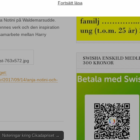
Fortsätt läsa
ja Notini på Waldemarsudde.
ennes verk och den inspiration
 samarbete mellan Harry
SWISHA ENSKILD MEDL
300 KRONOR
get:
/2017/09/14/anja-notini-och-
Noteringar kring Cikadapriset →