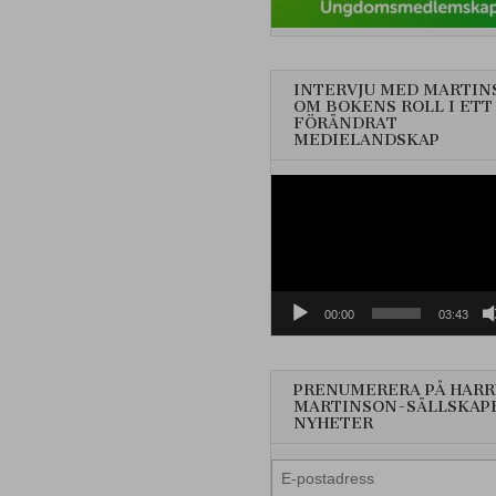
INTERVJU MED MARTIN
OM BOKENS ROLL I ETT
FÖRÄNDRAT
MEDIELANDSKAP
Videospelare
00:00
03:43
PRENUMERERA PÅ HARR
MARTINSON-SÄLLSKAP
NYHETER
E-