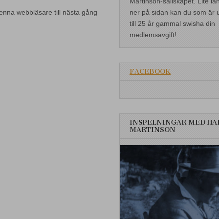
Martinson-sällskapet. Lite lä
ner på sidan kan du som är 
enna webbläsare till nästa gång
till 25 år gammal swisha din
medlemsavgift!
FACEBOOK
INSPELNINGAR MED HA
MARTINSON