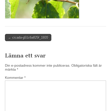
Post
← cicada-g51c6a825f_1920
navigation
Lämna ett svar
Din e-postadress kommer inte publiceras.
Obligatoriska fält är
märkta
*
Kommentar
*