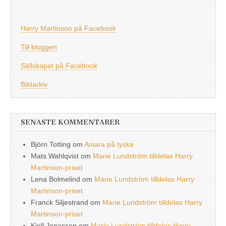
Harry Martinson på Facebook
Till bloggen
Sällskapet på Facebook
Bildarkiv
SENASTE KOMMENTARER
Björn Totting
om
Aniara på tyska
Mats Wahlqvist
om
Marie Lundström tilldelas Harry
Martinson-priset
Lena Bolmelind
om
Marie Lundström tilldelas Harry
Martinson-priset
Franck Siljestrand
om
Marie Lundström tilldelas Harry
Martinson-priset
Kjell Jonasson
om
Marie Lundström tilldelas Harry