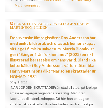
Martinson-priset
SENASTE INLÄGGEN PÅ BLOGGEN HARRY
MARTINSON I TIDEN
Den svenske filmregissören Roy Andersson har
med unikt bildspråk och drastisk humor skapat
sitt eget filmiska universum. Martin Blomkvist
ger i "Sånger från folkhemmet" (2023) en rikt
illustrerad berättelse om hans värld. Bland rika
kulturkällor i Roy Anderssons värld, möter bl.a
Harry Martinsons dikt "När solen skrattade" ur
NOMAD, 1931
30 april, 2023
NÄR JORDEN SKRATTADEFrån stad till stad, på krokiga
smala avvägargår vagantens sökarstig. Med örat
lyssnande tillmänniskohoppet.Då hör han en dag en
småbarnskola skratta tillmellan träden i en liten rast på