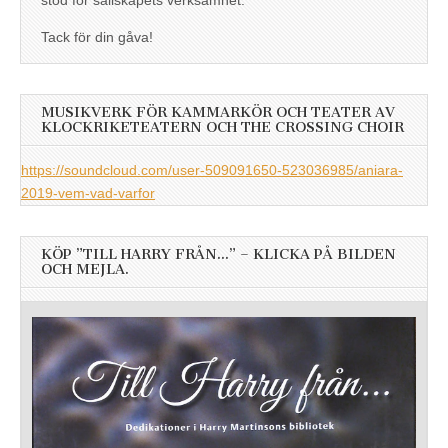
Tack för din gåva!
MUSIKVERK FÖR KAMMARKÖR OCH TEATER AV
KLOCKRIKETEATERN OCH THE CROSSING CHOIR
https://soundcloud.com/user-509091650-523036985/aniara-
2019-vem-vad-varfor
KÖP ”TILL HARRY FRÅN…” – KLICKA PÅ BILDEN
OCH MEJLA.