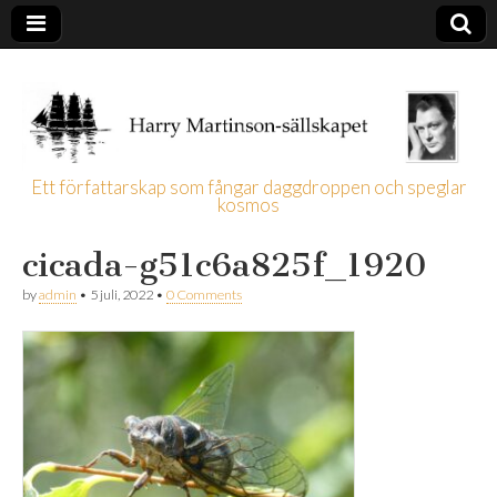
Ett författarskap som fångar daggdroppen och speglar
kosmos
Harry
cicada-g51c6a825f_1920
Martinson-
by
admin
•
5 juli, 2022
•
0 Comments
sällskapet