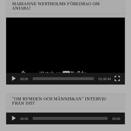
MARIANNE WESTHOLMS FÖREDRAG OM
ANIARA!
Videospelare
00:00
01:00:44
”OM RYMDEN OCH MÄNNISKAN” INTERVJU
FRÅN 1957
Ljudspelare
00:00
00:00