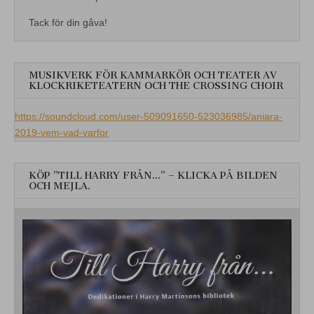
Tack för din gåva!
MUSIKVERK FÖR KAMMARKÖR OCH TEATER AV
KLOCKRIKETEATERN OCH THE CROSSING CHOIR
https://soundcloud.com/user-509091650-523036985/aniara-
2019-vem-vad-varfor
KÖP ”TILL HARRY FRÅN…” – KLICKA PÅ BILDEN
OCH MEJLA.