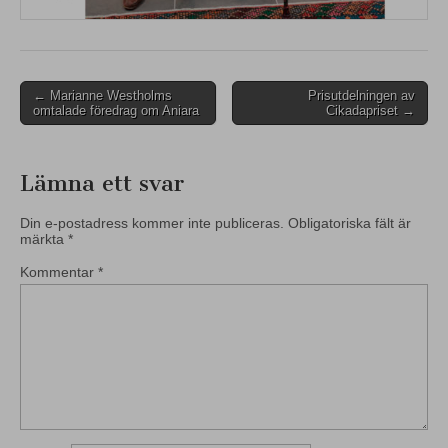
Post
← Marianne Westholms
Prisutdelningen av
omtalade föredrag om Aniara
Cikadapriset →
navigation
Lämna ett svar
Din e-postadress kommer inte publiceras.
Obligatoriska fält är
märkta
*
Kommentar
*