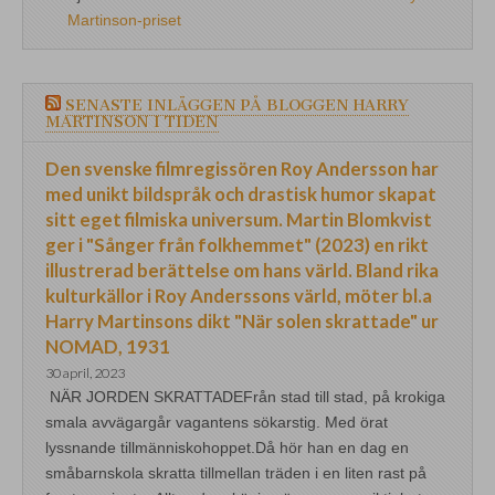
Martinson-priset
SENASTE INLÄGGEN PÅ BLOGGEN HARRY
MARTINSON I TIDEN
Den svenske filmregissören Roy Andersson har
med unikt bildspråk och drastisk humor skapat
sitt eget filmiska universum. Martin Blomkvist
ger i "Sånger från folkhemmet" (2023) en rikt
illustrerad berättelse om hans värld. Bland rika
kulturkällor i Roy Anderssons värld, möter bl.a
Harry Martinsons dikt "När solen skrattade" ur
NOMAD, 1931
30 april, 2023
NÄR JORDEN SKRATTADEFrån stad till stad, på krokiga
smala avvägargår vagantens sökarstig. Med örat
lyssnande tillmänniskohoppet.Då hör han en dag en
småbarnskola skratta tillmellan träden i en liten rast på