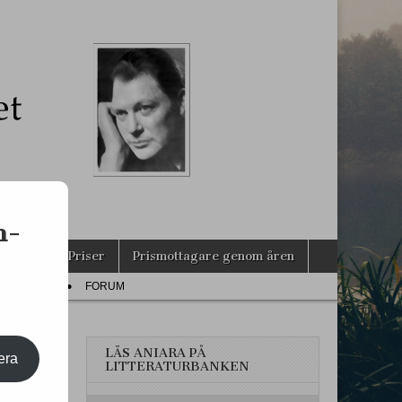
s
n-
agarna
Priser
Prismottagare genom åren
PRESS
FORUM
LÄS ANIARA PÅ
era
LITTERATURBANKEN
LEM!