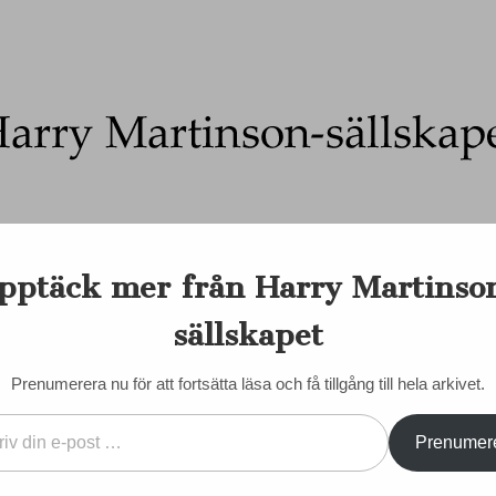
Ett författarskap som fångar daggdroppen och speglar kosmo
pptäck mer från Harry Martinso
on-sällskapet
nadens Martinson
Internationellt
Sociala medier
Majd
sällskapet
EN DORIS
KONTAKT/KÖP BÖCKER
STYRELSE
STADGAR
Prenumerera nu för att fortsätta läsa och få tillgång till hela arkivet.
Prenumer
: Om
 Martinson
VÄLKOMMEN SOM MED