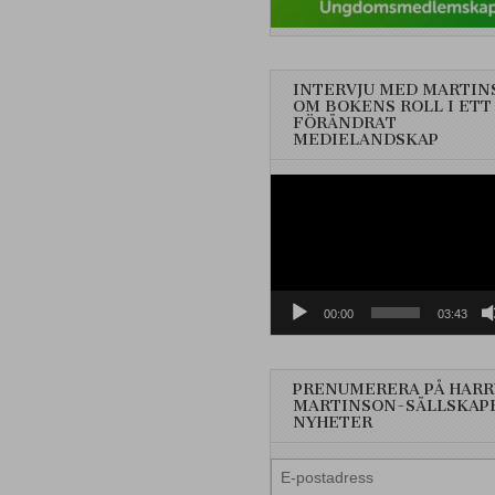
INTERVJU MED MARTIN
OM BOKENS ROLL I ETT
FÖRÄNDRAT
MEDIELANDSKAP
Videospelare
00:00
03:43
PRENUMERERA PÅ HARR
MARTINSON-SÄLLSKAP
NYHETER
E-