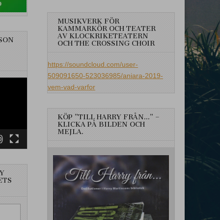
MUSIKVERK FÖR
KAMMARKÖR OCH TEATER
AV KLOCKRIKETEATERN
SON
OCH THE CROSSING CHOIR
https://soundcloud.com/user-
509091650-523036985/aniara-2019-
vem-vad-varfor
KÖP ”TILL HARRY FRÅN…” –
KLICKA PÅ BILDEN OCH
MEJLA.
Y
ETS