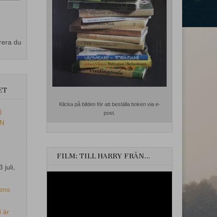
rera du
ET
Klicka på bilden för att beställa boken via e-
)
post.
EN
FILM: TILL HARRY FRÅN…
3 juli,
Videospelare
ens
i är