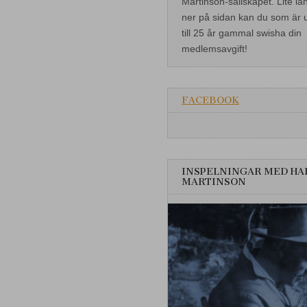
Martinson-sällskapet. Lite lä
ner på sidan kan du som är 
till 25 år gammal swisha din
medlemsavgift!
FACEBOOK
INSPELNINGAR MED HA
MARTINSON