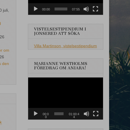
00:00
07:55
0 juli,
d
VISTELSESTIPENDIUM I
JONSERED ATT SÖKA
026
Villa Martinson, vistelsestipendium
er om
026
s den
MARIANNE WESTHOLMS
FÖREDRAG OM ANIARA!
Videospelare
00:0
01:00:4
0
4
k