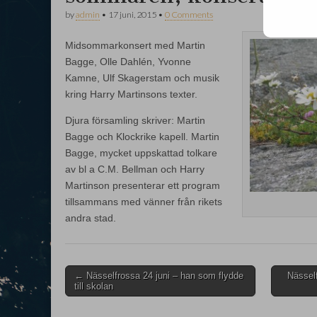
by
admin
•
17 juni, 2015
•
0 Comments
Midsommarkonsert med Martin
Bagge, Olle Dahlén, Yvonne
Kamne, Ulf Skagerstam och musik
kring Harry Martinsons texter.
Djura församling skriver: Martin
Bagge och Klockrike kapell. Martin
Bagge, mycket uppskattad tolkare
av bl a C.M. Bellman och Harry
Martinson presenterar ett program
tillsammans med vänner från rikets
andra stad.
Post
← Nässelfrossa 24 juni – han som flydde
Näsself
till skolan
navigation