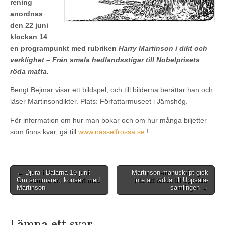
rening
anordnas
den 22 juni
klockan 14
en programpunkt med rubriken
Harry Martinson i dikt och
verklighet –
Från smala hedlandsstigar till Nobelprisets
röda matta.
Bengt Bejmar visar ett bildspel, och till bilderna berättar han och
läser Martinsondikter. Plats: Författarmuseet i Jämshög.
För information om hur man bokar och om hur många biljetter
som finns kvar, gå till
www.nasselfrossa.se
!
Post
← Djura i Dalarna 19 juni:
Martinson-manuskript gick
Om sommaren, konsert med
inte att rädda till Uppsala-
navigation
Martinson
samlingen →
Lämna ett svar