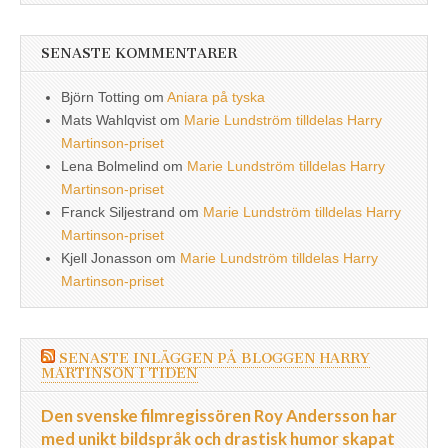
SENASTE KOMMENTARER
Björn Totting
om
Aniara på tyska
Mats Wahlqvist
om
Marie Lundström tilldelas Harry
Martinson-priset
Lena Bolmelind
om
Marie Lundström tilldelas Harry
Martinson-priset
Franck Siljestrand
om
Marie Lundström tilldelas Harry
Martinson-priset
Kjell Jonasson
om
Marie Lundström tilldelas Harry
Martinson-priset
SENASTE INLÄGGEN PÅ BLOGGEN HARRY
MARTINSON I TIDEN
Den svenske filmregissören Roy Andersson har
med unikt bildspråk och drastisk humor skapat