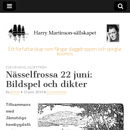
Ett författarskap som fångar daggdroppen och speglar
kosmos
Harry
EVENEMANG
,
OLOFSTRÖM
Martinson-
Nässelfrossa 22 juni:
Bildspel och dikter
sällskapet
by
admin
•
21 juni, 2015
•
0 Comments
Tillsammans
med
Jämshögs
hembygdsfö