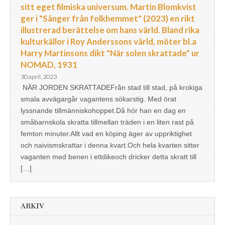
sitt eget filmiska universum. Martin Blomkvist
ger i "Sånger från folkhemmet" (2023) en rikt
illustrerad berättelse om hans värld. Bland rika
kulturkällor i Roy Anderssons värld, möter bl.a
Harry Martinsons dikt "När solen skrattade" ur
NOMAD, 1931
30 april, 2023
NÄR JORDEN SKRATTADEFrån stad till stad, på krokiga
smala avvägargår vagantens sökarstig. Med örat
lyssnande tillmänniskohoppet.Då hör han en dag en
småbarnskola skratta tillmellan träden i en liten rast på
femton minuter.Allt vad en köping äger av uppriktighet
och naivismskrattar i denna kvart.Och hela kvarten sitter
vaganten med benen i ettdikeoch dricker detta skratt till
[…]
ARKIV