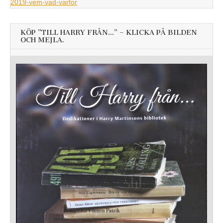
2019-vem-vad-varfor
KÖP ”TILL HARRY FRÅN…” – KLICKA PÅ BILDEN
OCH MEJLA.