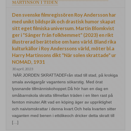
MARTINSON I TIDEN
Den svenske filmregissören Roy Andersson har
med unikt bildspråk och drastisk humor skapat
sitt eget filmiska universum. Martin Blomkvist
ger i "Sånger från folkhemmet" (2023) en rikt
illustrerad berättelse om hans värld. Bland rika
kulturkällor i Roy Anderssons värld, möter bl.a
Harry Martinsons dikt "När solen skrattade" ur
NOMAD, 1931
30 april, 2023
NÄR JORDEN SKRATTADEFrån stad till stad, på krokiga
smala avvägargår vagantens sökarstig. Med örat
lyssnande tillmänniskohoppet.Då hör han en dag en
småbarnskola skratta tillmellan träden i en liten rast på
femton minuter.Allt vad en köping äger av uppriktighet
och naivismskrattar i denna kvart.Och hela kvarten sitter
vaganten med benen i ettdikeoch dricker detta skratt till
[…]