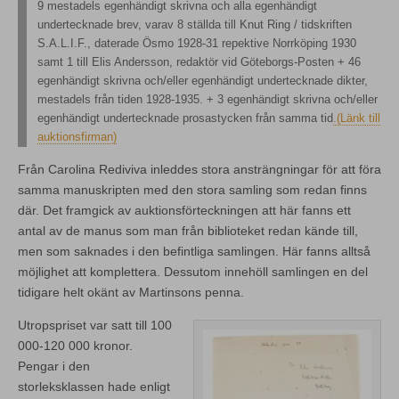
9 mestadels egenhändigt skrivna och alla egenhändigt
undertecknade brev, varav 8 ställda till Knut Ring / tidskriften
S.A.L.I.F., daterade Ösmo 1928-31 repektive Norrköping 1930
samt 1 till Elis Andersson, redaktör vid Göteborgs-Posten + 46
egenhändigt skrivna och/eller egenhändigt undertecknade dikter,
mestadels från tiden 1928-1935. + 3 egenhändigt skrivna och/eller
egenhändigt undertecknade prosastycken från samma tid
.(Länk till
auktionsfirman)
Från Carolina Rediviva inleddes stora ansträngningar för att föra
samma manuskripten med den stora samling som redan finns
där. Det framgick av auktionsförteckningen att här fanns ett
antal av de manus som man från biblioteket redan kände till,
men som saknades i den befintliga samlingen. Här fanns alltså
möjlighet att komplettera. Dessutom innehöll samlingen en del
tidigare helt okänt av Martinsons penna.
Utropspriset var satt till 100
000-120 000 kronor.
Pengar i den
storleksklassen hade enligt