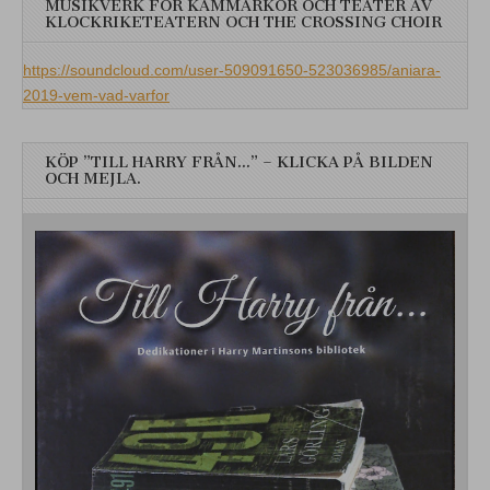
MUSIKVERK FÖR KAMMARKÖR OCH TEATER AV
KLOCKRIKETEATERN OCH THE CROSSING CHOIR
https://soundcloud.com/user-509091650-523036985/aniara-
2019-vem-vad-varfor
KÖP ”TILL HARRY FRÅN…” – KLICKA PÅ BILDEN
OCH MEJLA.