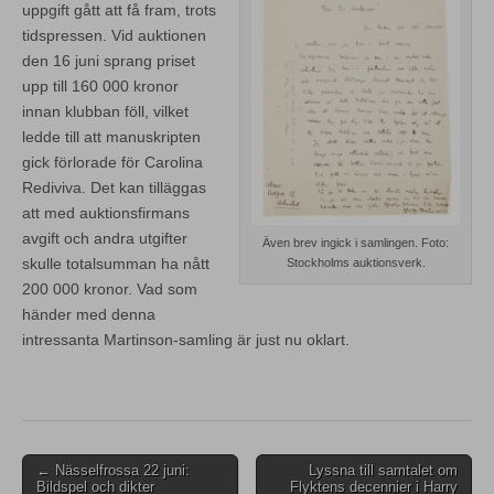
uppgift gått att få fram, trots
tidspressen. Vid auktionen
den 16 juni sprang priset
upp till 160 000 kronor
innan klubban föll, vilket
ledde till att manuskripten
gick förlorade för Carolina
Rediviva. Det kan tilläggas
att med auktionsfirmans
avgift och andra utgifter
Även brev ingick i samlingen. Foto:
skulle totalsumman ha nått
Stockholms auktionsverk.
200 000 kronor. Vad som
händer med denna
intressanta Martinson-samling är just nu oklart.
Post
← Nässelfrossa 22 juni:
Lyssna till samtalet om
Bildspel och dikter
Flyktens decennier i Harry