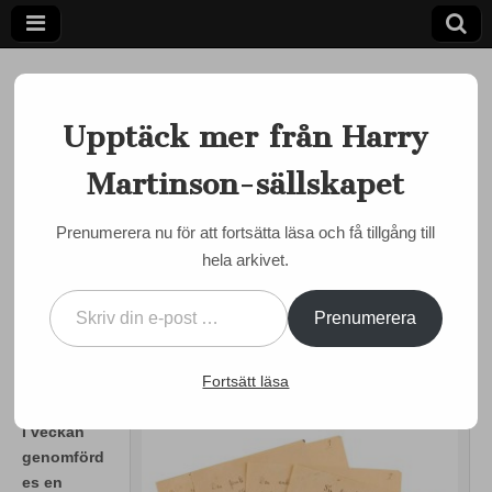
Upptäck mer från Harry
Martinson-sällskapet
Ett författarskap som fångar daggdroppen och speglar
kosmos
Harry
Prenumerera nu för att fortsätta läsa och få tillgång till
MARTINSON JUST NU
hela arkivet.
Martinson-
Martinson-manuskript gick
Skriv din e-post …
inte att rädda till Uppsala-
sällskapet
Prenumerera
samlingen
Fortsätt läsa
by
admin
•
22 juni, 2015
•
0 Comments
I veckan
genomförd
es en