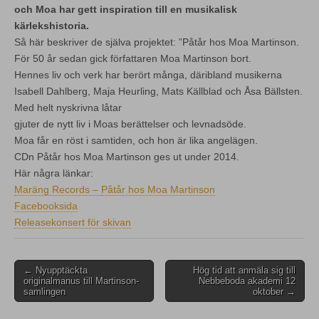
och Moa har gett inspiration till en musikalisk
kärlekshistoria.
Så här beskriver de själva projektet: ”Påtår hos Moa Martinson.
För 50 år sedan gick författaren Moa Martinson bort.
Hennes liv och verk har berört många, däribland musikerna
Isabell Dahlberg, Maja Heurling, Mats Källblad och Åsa Bällsten.
Med helt nyskrivna låtar
gjuter de nytt liv i Moas berättelser och levnadsöde.
Moa får en röst i samtiden, och hon är lika angelägen.
CDn Påtår hos Moa Martinson ges ut under 2014.
Här några länkar:
Maräng Records –
Påtår hos Moa Martinson
Facebooksida
Releasekonsert för skivan
Post
← Nyupptäckta
Hög tid att anmäla sig till
originalmanus till Martinson-
Nebbeboda akademi 12
navigation
samlingen
oktober →