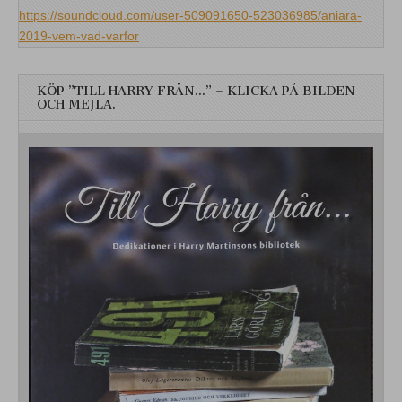
https://soundcloud.com/user-509091650-523036985/aniara-
2019-vem-vad-varfor
KÖP ”TILL HARRY FRÅN…” – KLICKA PÅ BILDEN
OCH MEJLA.