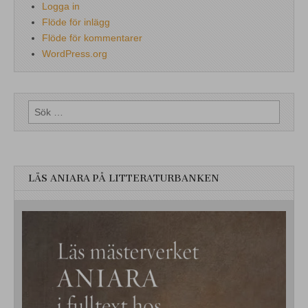
Logga in
Flöde för inlägg
Flöde för kommentarer
WordPress.org
Sök
efter:
LÄS ANIARA PÅ LITTERATURBANKEN