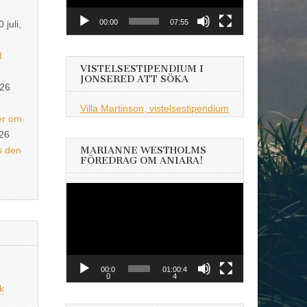
00:00
07:55
0 juli,
d
VISTELSESTIPENDIUM I
JONSERED ATT SÖKA
026
Villa Martinson, vistelsestipendium
er om
026
s den
MARIANNE WESTHOLMS
FÖREDRAG OM ANIARA!
Videospelare
00:0
01:00:4
0
4
k