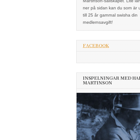
Martinson-sällskapet. Lite lä
ner på sidan kan du som är 
till 25 år gammal swisha din
medlemsavgift!
FACEBOOK
INSPELNINGAR MED HA
MARTINSON