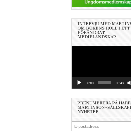
INTERVJU MED MARTIN
OM BOKENS ROLL I ETT
FÖRÄNDRAT
MEDIELANDSKAP
Videospelare
00:00
03:43
PRENUMERERA PÅ HARR
MARTINSON-SÄLLSKAP
NYHETER
E-