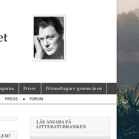
s
agarna
Priser
Prismottagare genom åren
PRESS
FORUM
LÄS ANIARA PÅ
LITTERATURBANKEN
LEM!