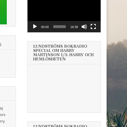
00:00
18:38
G
LUNDSTRÖMS BOKRADIO
SPECIAL OM HARRY
MARTINSON 1/3: HARRY OCH
HEMLÖSHETEN
aj
ors
rry
LUNDSTRÖMS BOKRADIO