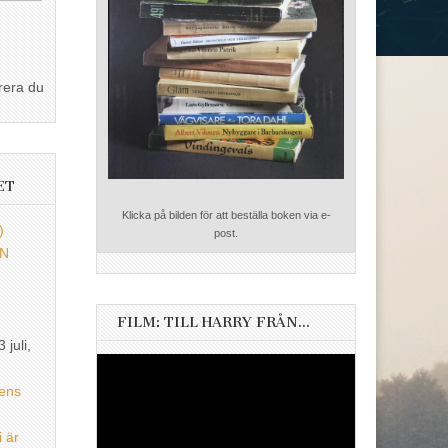
rera du
ET
Klicka på bilden för att beställa boken via e-
)
post.
EN
FILM: TILL HARRY FRÅN…
3 juli,
Videospelare
ens
i är