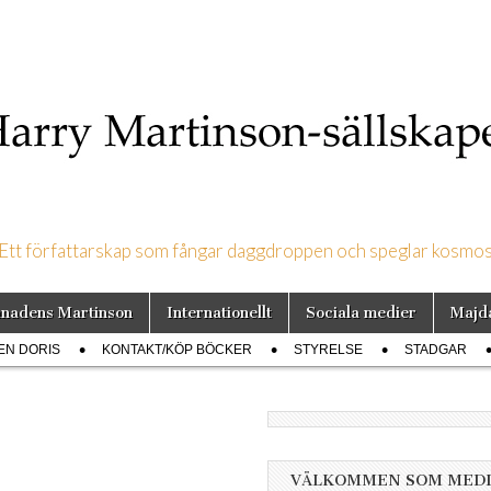
Ett författarskap som fångar daggdroppen och speglar kosmo
on-sällskapet
nadens Martinson
Internationellt
Sociala medier
Majd
EN DORIS
KONTAKT/KÖP BÖCKER
STYRELSE
STADGAR
VÄLKOMMEN SOM MED