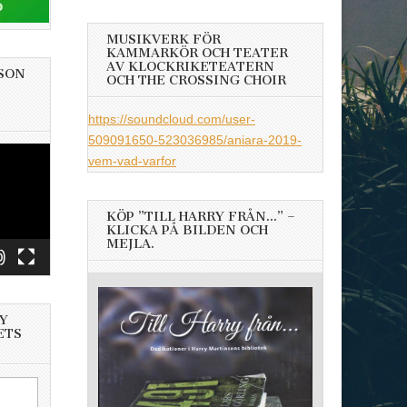
MUSIKVERK FÖR
KAMMARKÖR OCH TEATER
AV KLOCKRIKETEATERN
SON
OCH THE CROSSING CHOIR
https://soundcloud.com/user-
509091650-523036985/aniara-2019-
vem-vad-varfor
KÖP ”TILL HARRY FRÅN…” –
KLICKA PÅ BILDEN OCH
MEJLA.
Y
ETS