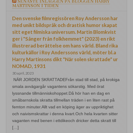
SENASTE INLÄGGEN PÅ BLOGGEN HARRY
MARTINSON I TIDEN
Den svenske filmregissören Roy Andersson har
med unikt bildspråk och drastisk humor skapat
sitt eget filmiska universum. Martin Blomkvist
ger i "Sånger från folkhemmet" (2023) en rikt
illustrerad berättelse om hans värld. Bland rika
kulturkällor i Roy Anderssons värld, möter bl.a
Harry Martinsons dikt "När solen skrattade" ur
NOMAD, 1931
30 april, 2023
NÄR JORDEN SKRATTADEFrån stad till stad, på krokiga
smala avvägargår vagantens sökarstig. Med örat
lyssnande tillmänniskohoppet.Då hör han en dag en
småbarnskola skratta tillmellan träden i en liten rast på
femton minuter.Allt vad en köping äger av uppriktighet
och naivismskrattar i denna kvart.Och hela kvarten sitter
vaganten med benen i ettdikeoch dricker detta skratt till
[…]