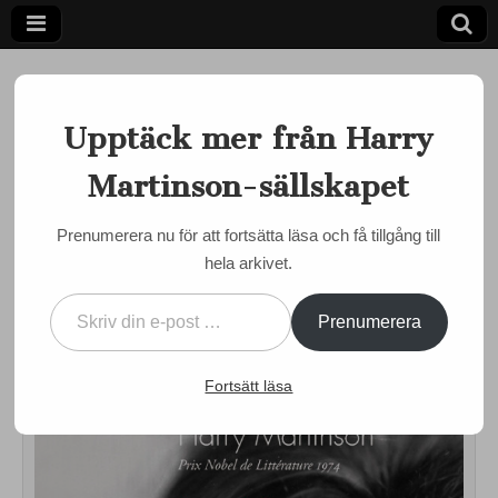
Upptäck mer från Harry
Martinson-sällskapet
Ett författarskap som fångar daggdroppen och speglar
kosmos
Harry
Prenumerera nu för att fortsätta läsa och få tillgång till
INTERNATIONELLT
,
MARTINSON JUST NU
,
NYA BÖCKER
hela arkivet.
Martinson-
Hundra Martinson-dikter
Skriv din e-post …
utgivna på franska
sällskapet
Prenumerera
by
admin
•
5 december, 2013
•
0 Comments
Fortsätt läsa