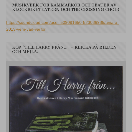
MUSIKVERK FÖR KAMMARKÖR OCH TEATER AV
KLOCKRIKETEATERN OCH THE CROSSING CHOIR
https://soundcloud.com/user-509091650-523036985/aniara-
2019-vem-vad-varfor
KÖP ”TILL HARRY FRÅN…” – KLICKA PÅ BILDEN
OCH MEJLA.