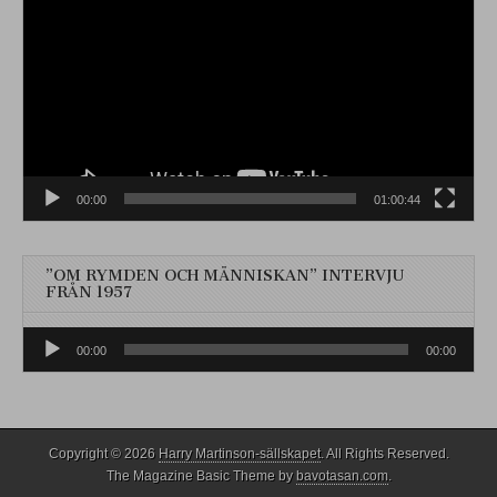
00:00
01:00:44
”OM RYMDEN OCH MÄNNISKAN” INTERVJU
FRÅN 1957
Ljudspelare
00:00
00:00
Copyright © 2026
Harry Martinson-sällskapet
. All Rights Reserved.
The Magazine Basic Theme by
bavotasan.com
.