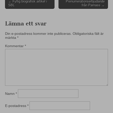
Post
← Fyllig biografisk artikel i
Prenumerationserbjudande
SBL
från Parnass →
navigation
Lämna ett svar
Din e-postadress kommer inte publiceras.
Obligatoriska fält är
märkta
*
Kommentar
*
Namn
*
E-postadress
*