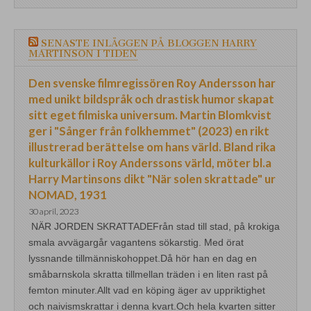
SENASTE INLÄGGEN PÅ BLOGGEN HARRY
MARTINSON I TIDEN
Den svenske filmregissören Roy Andersson har
med unikt bildspråk och drastisk humor skapat
sitt eget filmiska universum. Martin Blomkvist
ger i "Sånger från folkhemmet" (2023) en rikt
illustrerad berättelse om hans värld. Bland rika
kulturkällor i Roy Anderssons värld, möter bl.a
Harry Martinsons dikt "När solen skrattade" ur
NOMAD, 1931
30 april, 2023
NÄR JORDEN SKRATTADEFrån stad till stad, på krokiga
smala avvägargår vagantens sökarstig. Med örat
lyssnande tillmänniskohoppet.Då hör han en dag en
småbarnskola skratta tillmellan träden i en liten rast på
femton minuter.Allt vad en köping äger av uppriktighet
och naivismskrattar i denna kvart.Och hela kvarten sitter