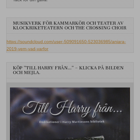
MUSIKVERK FÖR KAMMARKÖR OCH TEATER AV
KLOCKRIKETEATERN OCH THE CROSSING CHOIR
https://soundcloud.com/user-509091650-523036985/aniara-
2019-vem-vad-varfor
KÖP ”TILL HARRY FRÅN…” – KLICKA PÅ BILDEN
OCH MEJLA.