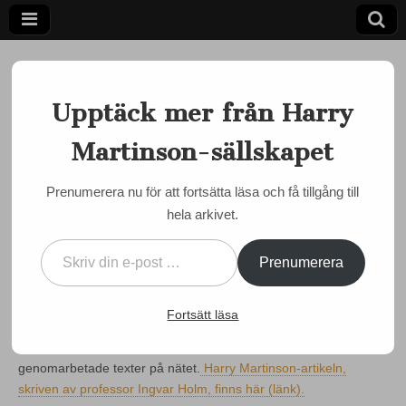
Upptäck mer från Harry
Martinson-sällskapet
Ett författarskap som fångar daggdroppen och speglar
kosmos
Harry
Prenumerera nu för att fortsätta läsa och få tillgång till
MARTINSON JUST NU
,
SOCIALA MEDIER
hela arkivet.
Martinson-
Fyllig biografisk artikel i
Skriv din e-post …
SBL
sällskapet
Prenumerera
by
admin
•
5 december, 2013
•
0 Comments
Fortsätt läsa
Svenskt biografiskt lexikon har under de senaste åren avsevärt
ökat sin tillgänglighet genom att bland annat lägga ut sina väl
genomarbetade texter på nätet.
Harry Martinson-artikeln,
skriven av professor Ingvar Holm, finns här (länk).