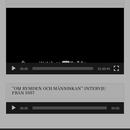
Videospelare
00:00
01:00:44
”OM RYMDEN OCH MÄNNISKAN” INTERVJU
FRÅN 1957
Ljudspelare
00:00
00:00