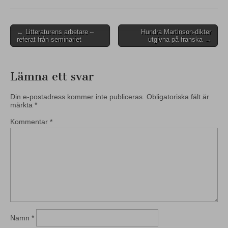
Post
← Litteraturens arbetare –
Hundra Martinson-dikter
referat från seminariet
utgivna på franska →
navigation
Lämna ett svar
Din e-postadress kommer inte publiceras.
Obligatoriska fält är
märkta
*
Kommentar
*
Namn
*