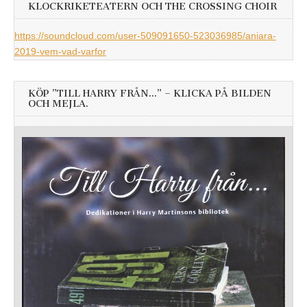
KLOCKRIKETEATERN OCH THE CROSSING CHOIR
https://soundcloud.com/user-509091650-523036985/aniara-
2019-vem-vad-varfor
KÖP ”TILL HARRY FRÅN…” – KLICKA PÅ BILDEN
OCH MEJLA.