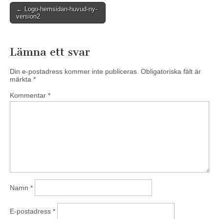
Post
← Logo-hemsidan-huvud-ny-
version2
navigation
Lämna ett svar
Din e-postadress kommer inte publiceras.
Obligatoriska fält är
märkta
*
Kommentar
*
Namn
*
E-postadress
*