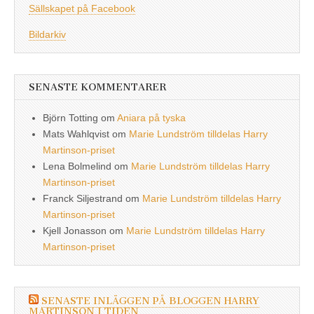
Sällskapet på Facebook
Bildarkiv
SENASTE KOMMENTARER
Björn Totting
om
Aniara på tyska
Mats Wahlqvist
om
Marie Lundström tilldelas Harry
Martinson-priset
Lena Bolmelind
om
Marie Lundström tilldelas Harry
Martinson-priset
Franck Siljestrand
om
Marie Lundström tilldelas Harry
Martinson-priset
Kjell Jonasson
om
Marie Lundström tilldelas Harry
Martinson-priset
SENASTE INLÄGGEN PÅ BLOGGEN HARRY
MARTINSON I TIDEN