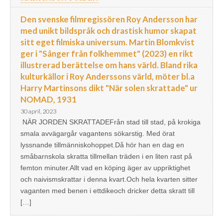
Den svenske filmregissören Roy Andersson har
med unikt bildspråk och drastisk humor skapat
sitt eget filmiska universum. Martin Blomkvist
ger i "Sånger från folkhemmet" (2023) en rikt
illustrerad berättelse om hans värld. Bland rika
kulturkällor i Roy Anderssons värld, möter bl.a
Harry Martinsons dikt "När solen skrattade" ur
NOMAD, 1931
30 april, 2023
NÄR JORDEN SKRATTADEFrån stad till stad, på krokiga
smala avvägargår vagantens sökarstig. Med örat
lyssnande tillmänniskohoppet.Då hör han en dag en
småbarnskola skratta tillmellan träden i en liten rast på
femton minuter.Allt vad en köping äger av uppriktighet
och naivismskrattar i denna kvart.Och hela kvarten sitter
vaganten med benen i ettdikeoch dricker detta skratt till
[…]