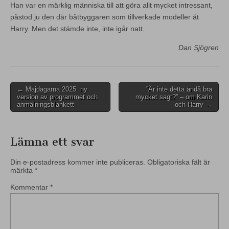
Han var en märklig människa till att göra allt mycket intressant,
påstod ju den där båtbyggaren som tillverkade modeller åt
Harry. Men det stämde inte, inte igår natt.
Dan Sjögren
Post
← Majdagarna 2025: ny
”Är inte detta ändå bra
version av programmet och
mycket sagt?” – om Karin
navigation
anmälningsblankett
och Harry →
Lämna ett svar
Din e-postadress kommer inte publiceras.
Obligatoriska fält är
märkta
*
Kommentar
*