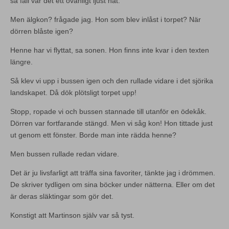
så fall var det ett ovanligt ljust hat.
Men älgkon? frågade jag. Hon som blev inlåst i torpet? När
dörren blåste igen?
Henne har vi flyttat, sa sonen. Hon finns inte kvar i den texten
längre.
Så klev vi upp i bussen igen och den rullade vidare i det sjörika
landskapet. Då dök plötsligt torpet upp!
Stopp, ropade vi och bussen stannade till utanför en ödekåk.
Dörren var fortfarande stängd. Men vi såg kon! Hon tittade just
ut genom ett fönster. Borde man inte rädda henne?
Men bussen rullade redan vidare.
Det är ju livsfarligt att träffa sina favoriter, tänkte jag i drömmen.
De skriver tydligen om sina böcker under nätterna. Eller om det
är deras släktingar som gör det.
Konstigt att Martinson själv var så tyst.