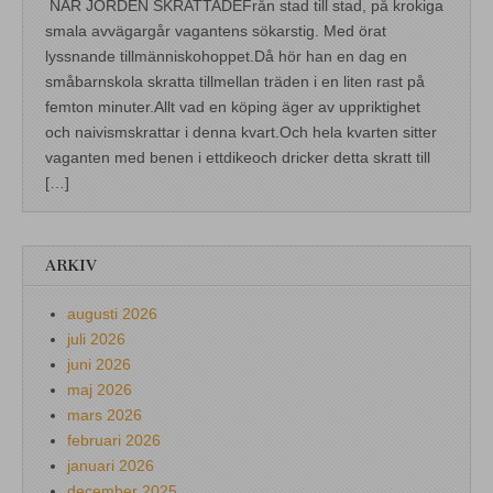
NÄR JORDEN SKRATTADEFrån stad till stad, på krokiga
smala avvägargår vagantens sökarstig. Med örat
lyssnande tillmänniskohoppet.Då hör han en dag en
småbarnskola skratta tillmellan träden i en liten rast på
femton minuter.Allt vad en köping äger av uppriktighet
och naivismskrattar i denna kvart.Och hela kvarten sitter
vaganten med benen i ettdikeoch dricker detta skratt till
[…]
ARKIV
augusti 2026
juli 2026
juni 2026
maj 2026
mars 2026
februari 2026
januari 2026
december 2025