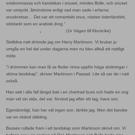
sviskonmassa och kanelskav i snuset, mindes Bolle, och snuset
var omtyckt, åtminstone enligt vad man sade i erfarna
snuskretsar… Det var ett romantiskt snus, nästan österländskt,
sötstarkt som en arabisk drog.”
,
(Ur Vägen till Klockrike)
Sistlidna natt drömde jag om Harry Martinson. Vi brukar ju
umgås en hel del under dagarna men nu blev alltså ett nattligt
möte.
”I drömmen kan man få se floder rinna uppför höga sluttningar i
sköna landskap”, skriver Martinson i Passad. Lite så var de i natt
också.
Han satt i alla fall längst bak i en chartrad buss och hade en ung
man vid sin sida, det var, förstod jag efter ett tag, hans son.
Egendomligt, han har väl ingen son, tänkte jag. Men det kanske
var en okänd släkting.
Bussen rullade fram i ett landskap som Martinson skrivit om. Vi