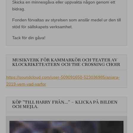
Skicka en minnesgåva eller uppvakta någon genom ett
bidrag.
Fonden förvaltas av styrelsen som anslår medel ur den till
stöd för sällskapets verksamhet.
Tack för din gåva!
MUSIKVERK FÖR KAMMARKÖR OCH TEATER AV
KLOCKRIKETEATERN OCH THE CROSSING CHOIR
https://soundcloud.com/user-509091650-523036985/aniara-
2019-vem-vad-varfor
KÖP ”TILL HARRY FRÅN…” – KLICKA PÅ BILDEN
OCH MEJLA.