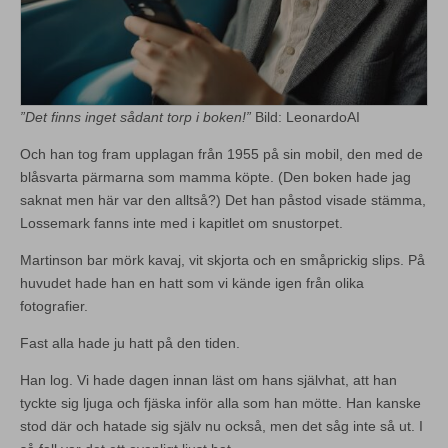
”Det finns inget sådant torp i boken!”
Bild: LeonardoAI
Och han tog fram upplagan från 1955 på sin mobil, den med de
blåsvarta pärmarna som mamma köpte. (Den boken hade jag
saknat men här var den alltså?) Det han påstod visade stämma,
Lossemark fanns inte med i kapitlet om snustorpet.
Martinson bar mörk kavaj, vit skjorta och en småprickig slips. På
huvudet hade han en hatt som vi kände igen från olika
fotografier.
Fast alla hade ju hatt på den tiden.
Han log. Vi hade dagen innan läst om hans självhat, att han
tyckte sig ljuga och fjäska inför alla som han mötte. Han kanske
stod där och hatade sig själv nu också, men det såg inte så ut. I