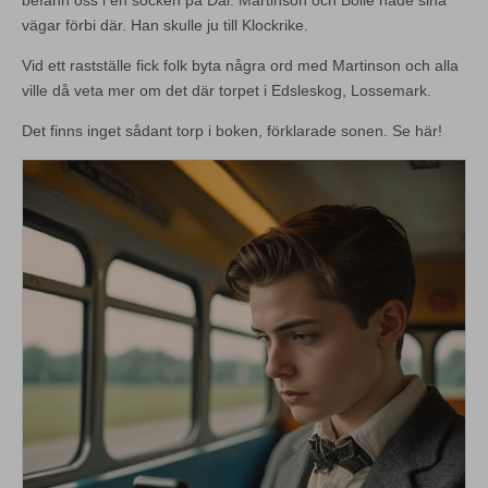
befann oss i en socken på Dal. Martinson och Bolle hade sina
vägar förbi där. Han skulle ju till Klockrike.
Vid ett rastställe fick folk byta några ord med Martinson och alla
ville då veta mer om det där torpet i Edsleskog, Lossemark.
Det finns inget sådant torp i boken, förklarade sonen. Se här!