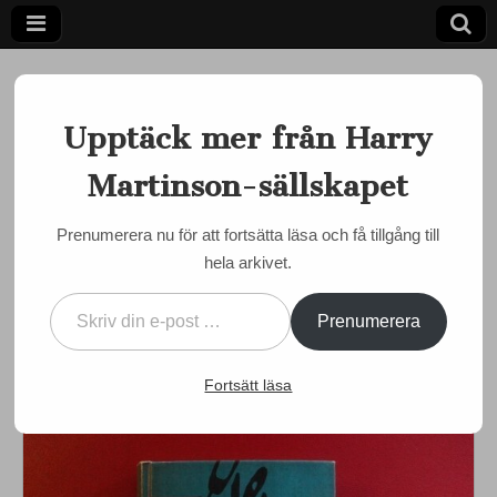
Upptäck mer från Harry
Martinson-sällskapet
Ett författarskap som fångar daggdroppen och speglar
kosmos
Harry
Prenumerera nu för att fortsätta läsa och få tillgång till
MÅNADENS MARTINSON
,
MARTINSON JUST NU
hela arkivet.
Martinson-
Månadens Martinson april
Skriv din e-post …
2025: Snustorpet i
sällskapet
Prenumerera
Edsleskog
Fortsätt läsa
by
admin
•
1 april, 2025
•
0 Comments