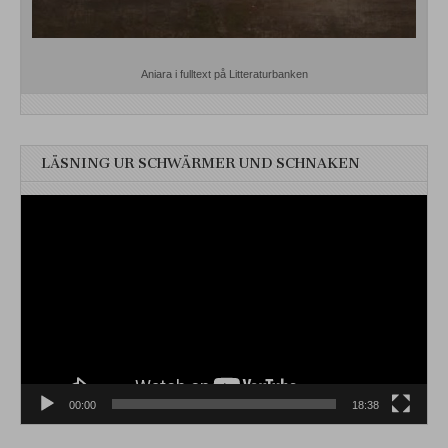
Aniara i fulltext på Litteraturbanken
LÄSNING UR SCHWÄRMER UND SCHNAKEN
Videospelare
00:00
18:38