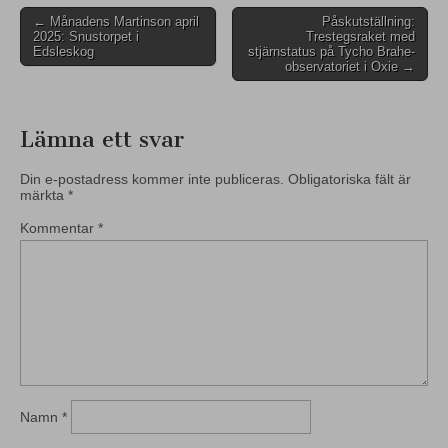
Post
← Månadens Martinson april
Påskutställning:
2025: Snustorpet i
Trestegsraket med
navigation
Edsleskog
stjärnstatus på Tycho Brahe-
observatoriet i Oxie →
Lämna ett svar
Din e-postadress kommer inte publiceras.
Obligatoriska fält är
märkta
*
Kommentar
*
Namn
*