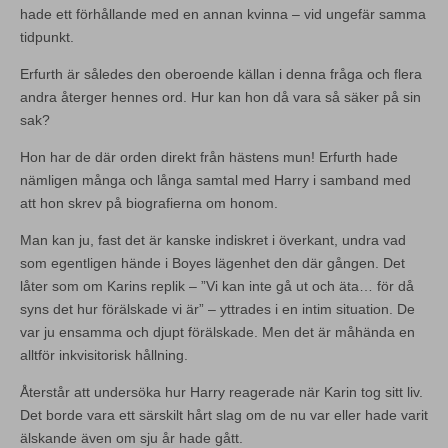
hade ett förhållande med en annan kvinna – vid ungefär samma
tidpunkt.
Erfurth är således den oberoende källan i denna fråga och flera
andra återger hennes ord. Hur kan hon då vara så säker på sin
sak?
Hon har de där orden direkt från hästens mun! Erfurth hade
nämligen många och långa samtal med Harry i samband med
att hon skrev på biografierna om honom.
Man kan ju, fast det är kanske indiskret i överkant, undra vad
som egentligen hände i Boyes lägenhet den där gången. Det
låter som om Karins replik – ”Vi kan inte gå ut och äta… för då
syns det hur förälskade vi är” – yttrades i en intim situation. De
var ju ensamma och djupt förälskade. Men det är måhända en
alltför inkvisitorisk hållning.
Återstår att undersöka hur Harry reagerade när Karin tog sitt liv.
Det borde vara ett särskilt hårt slag om de nu var eller hade varit
älskande även om sju år hade gått.