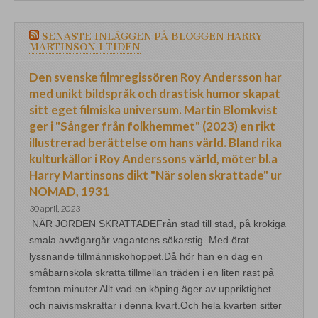
SENASTE INLÄGGEN PÅ BLOGGEN HARRY
MARTINSON I TIDEN
Den svenske filmregissören Roy Andersson har
med unikt bildspråk och drastisk humor skapat
sitt eget filmiska universum. Martin Blomkvist
ger i "Sånger från folkhemmet" (2023) en rikt
illustrerad berättelse om hans värld. Bland rika
kulturkällor i Roy Anderssons värld, möter bl.a
Harry Martinsons dikt "När solen skrattade" ur
NOMAD, 1931
30 april, 2023
NÄR JORDEN SKRATTADEFrån stad till stad, på krokiga
smala avvägargår vagantens sökarstig. Med örat
lyssnande tillmänniskohoppet.Då hör han en dag en
småbarnskola skratta tillmellan träden i en liten rast på
femton minuter.Allt vad en köping äger av uppriktighet
och naivismskrattar i denna kvart.Och hela kvarten sitter