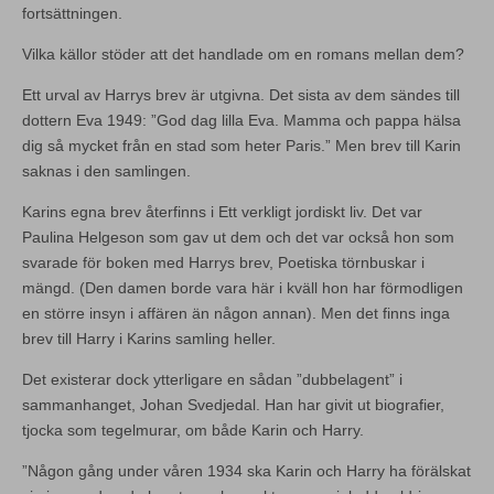
fortsättningen.
Vilka källor stöder att det handlade om en romans mellan dem?
Ett urval av Harrys brev är utgivna. Det sista av dem sändes till
dottern Eva 1949: ”God dag lilla Eva. Mamma och pappa hälsa
dig så mycket från en stad som heter Paris.” Men brev till Karin
saknas i den samlingen.
Karins egna brev återfinns i Ett verkligt jordiskt liv. Det var
Paulina Helgeson som gav ut dem och det var också hon som
svarade för boken med Harrys brev, Poetiska törnbuskar i
mängd. (Den damen borde vara här i kväll hon har förmodligen
en större insyn i affären än någon annan). Men det finns inga
brev till Harry i Karins samling heller.
Det existerar dock ytterligare en sådan ”dubbelagent” i
sammanhanget, Johan Svedjedal. Han har givit ut biografier,
tjocka som tegelmurar, om både Karin och Harry.
”Någon gång under våren 1934 ska Karin och Harry ha förälskat