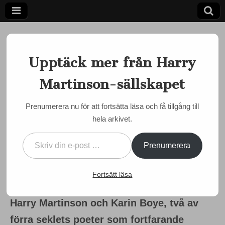
Upptäck mer från Harry
Martinson-sällskapet
Ett författarskap som fångar daggdroppen och speglar
kosmos
Harry
Prenumerera nu för att fortsätta läsa och få tillgång till
MARTINSON JUST NU
hela arkivet.
Martinson-
”Är inte detta ändå bra
Skriv din e-post …
mycket sagt?” – om Karin
sällskapet
Prenumerera
och Harry
Fortsätt läsa
by
admin
•
13 april, 2025
•
0 Comments
Harry Martinson och Karin Boye, två av
förra seklets poeter som fortfarande