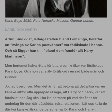
Karin Boye 1939. Foto Nordiska Museet, Gunnar Lundh.
KARIN OCH HARRY
Artur Lundkvist, ledargestalten bland Fem unga, berättar
att ”många av Karins poetvänner” var förälskade i henne.
Och så lägger han till: ”bland dem framför allt Harry
Martinson”.
Men bortemot halva rikets författare och kritiker var förälskade i
Karin Boye. Och hon var själv förälskad i en rad både män och
kvinnor.
Jo, jag överdriver. Men det är för att betona att det alltså var en
kanske alltför ofta upprepad utsaga, att Harry och Karin, var ett
förälskat par. Jag ska kika lite närmare på vad det finns för
underlag för den där påstådda, nära relationen. Låt oss kalla de
där två kanske älskande personerna för Karin och Harry i