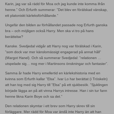
Karin, jag var så rädd för Moa och jag kunde inte komma ifrån
henne.” Och Erfurth summerar: ”Det blev en förälskad vänskap,
ett platoniskt kärleksförhållande.”
Ungefär den bilden av förhållandet passade nog Erfurth ganska
bra – och möjligen också Harry. Men ska vi tro på hans
berättelse?
Kanske. Svedjedal vidgår att Harry nog var förälskad i Karin,
”som dock var mer känslomässigt engagerad på annat håll”
(Margot Hanel). Och så summerar Svedjedal: ”relationen …
utspelade sig… nog mer i Martinsons önskningar och fantasier”.
Samma år hade Harry emellertid en kärlekshistoria med en
kvinna som Erfurth kallar ”Elsa”. Ivar Lo har berättat (i Tröskeln)
att han tog med sig Harry till ”Elsa” på ett sjukbesök. ”Sjuklingen
började lägga an på att vinna Harrys intresse. Han i sin tur fann
henne likna Karin Boye och sa det.”
Den relationen skymtar i ett brev som Harry skrev till sin
förläggare. Mer rädd för Moa var ändå inte Harry än att han