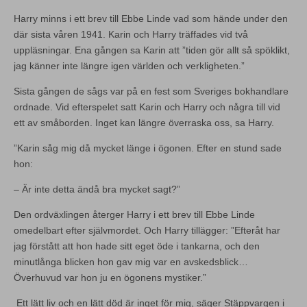
Harry minns i ett brev till Ebbe Linde vad som hände under den
där sista våren 1941. Karin och Harry träffades vid två
uppläsningar. Ena gången sa Karin att ”tiden gör allt så spöklikt,
jag känner inte längre igen världen och verkligheten.”
Sista gången de sågs var på en fest som Sveriges bokhandlare
ordnade. Vid efterspelet satt Karin och Harry och några till vid
ett av småborden. Inget kan längre överraska oss, sa Harry.
”Karin såg mig då mycket länge i ögonen. Efter en stund sade
hon:
– Är inte detta ändå bra mycket sagt?”
Den ordväxlingen återger Harry i ett brev till Ebbe Linde
omedelbart efter självmordet. Och Harry tillägger: ”Efteråt har
jag förstått att hon hade sitt eget öde i tankarna, och den
minutlånga blicken hon gav mig var en avskedsblick…
Överhuvud var hon ju en ögonens mystiker.”
Ett lätt liv och en lätt död är inget för mig, säger Stäppvargen i