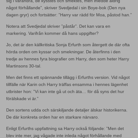
sig i varandra, de kysstes och smektes, men inledde aldrig
något förhållande”, skriver Svedjedal i sin Boye-bok (Den nya
dagen gryr) och fortsätter: ”Harry var rädd för Moa, påstod han.”
Notera att Svedjedal skriver ”påstår”. Det kan vara en
markering. Varifrån kommer då hans uppgifter?
Jo, det är den källkritiska Sonja Erfurth som återgett de där ofta
hörda orden om kyssar och smekningar. De återfinns i den
tredje av hennes fyra biografier om Harry, den som heter Harry
Martinsons 30-tal.
Men det finns ett spännande tillägg i Erfurths version. Vid något
tillfälle när Karin och Harry träffas ensamma i hennes lägenhet
utbrister hon: ”Vi kan inte gå ut och äta… för då syns det hur
förälskade vi är.”
Den sortens udda och särskiljande detaljer älskar historikerna.
De där konkreta orden har en starkare närvaro.
Enligt Erfurths uppfattning sa Harry också följande: ”Men det
blev inte mer, jag vågade inte inleda något förhållande med