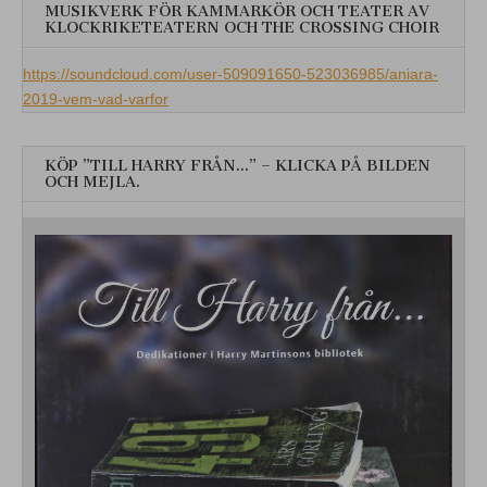
MUSIKVERK FÖR KAMMARKÖR OCH TEATER AV
KLOCKRIKETEATERN OCH THE CROSSING CHOIR
https://soundcloud.com/user-509091650-523036985/aniara-
2019-vem-vad-varfor
KÖP ”TILL HARRY FRÅN…” – KLICKA PÅ BILDEN
OCH MEJLA.