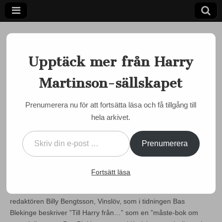
Upptäck mer från Harry
Martinson-sällskapet
Ett författarskap som fångar daggdroppen och speglar
kosmos
Harry
Prenumerera nu för att fortsätta läsa och få tillgång till
MARTINSON JUST NU
hela arkivet.
Martinson-
En ”måste-bok om svensk
Skriv din e-post …
litteratur”
sällskapet
Prenumerera
by
admin
•
21 januari, 2015
•
0 Comments
Fortsätt läsa
Ännu en uppskattande och välformulerad recension av Harry
Martinson-sällskapets årsbok 2014 har nu influtit. Det är
redaktören Billy Bengtsson, Vinslöv, som i tidningen Bas
Blekinge beskriver ”Till Harry från…” som en ”måste-bok om