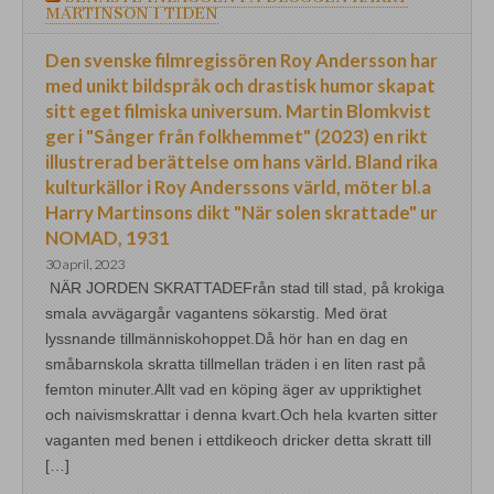
MARTINSON I TIDEN
Den svenske filmregissören Roy Andersson har
med unikt bildspråk och drastisk humor skapat
sitt eget filmiska universum. Martin Blomkvist
ger i "Sånger från folkhemmet" (2023) en rikt
illustrerad berättelse om hans värld. Bland rika
kulturkällor i Roy Anderssons värld, möter bl.a
Harry Martinsons dikt "När solen skrattade" ur
NOMAD, 1931
30 april, 2023
NÄR JORDEN SKRATTADEFrån stad till stad, på krokiga
smala avvägargår vagantens sökarstig. Med örat
lyssnande tillmänniskohoppet.Då hör han en dag en
småbarnskola skratta tillmellan träden i en liten rast på
femton minuter.Allt vad en köping äger av uppriktighet
och naivismskrattar i denna kvart.Och hela kvarten sitter
vaganten med benen i ettdikeoch dricker detta skratt till
[…]