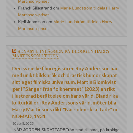
Martinson-priset
Franck Siljestrand
om
Marie Lundström tilldelas Harry
Martinson-priset
Kjell Jonasson
om
Marie Lundström tilldelas Harry
Martinson-priset
SENASTE INLÄGGEN PÅ BLOGGEN HARRY
MARTINSON I TIDEN
Den svenske filmregissören Roy Andersson har
med unikt bildspråk och drastisk humor skapat
sitt eget filmiska universum. Martin Blomkvist
ger i "Sånger från folkhemmet" (2023) en rikt
illustrerad berättelse om hans värld. Bland rika
kulturkällor i Roy Anderssons värld, möter bl.a
Harry Martinsons dikt "När solen skrattade" ur
NOMAD, 1931
30 april, 2023
NÄR JORDEN SKRATTADEFrån stad till stad, på krokiga