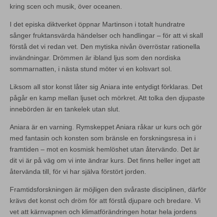
kring scen och musik, över oceanen.
I det episka diktverket öppnar Martinson i totalt hundratre
sånger fruktansvärda händelser och handlingar – för att vi skall
förstå det vi redan vet. Den mytiska nivån överröstar rationella
invändningar. Drömmen är ibland ljus som den nordiska
sommarnatten, i nästa stund möter vi en kolsvart sol.
Liksom all stor konst låter sig Aniara inte entydigt förklaras. Det
pågår en kamp mellan ljuset och mörkret. Att tolka den djupaste
innebörden är en tankelek utan slut.
Aniara är en varning. Rymskeppet Aniara råkar ur kurs och gör
med fantasin och konsten som bränsle en forskningsresa in i
framtiden – mot en kosmisk hemlöshet utan återvändo. Det är
dit vi är på väg om vi inte ändrar kurs. Det finns heller inget att
återvända till, för vi har själva förstört jorden.
Framtidsforskningen är möjligen den svåraste disciplinen, därför
krävs det konst och dröm för att förstå djupare och bredare. Vi
vet att kärnvapnen och klimatförändringen hotar hela jordens