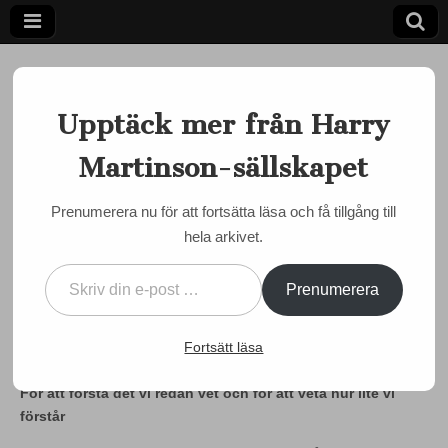
Upptäck mer från Harry
Martinson-sällskapet
Ett författarskap som fångar daggdroppen och speglar
kosmos
Harry
Prenumerera nu för att fortsätta läsa och få tillgång till
MARTINSON JUST NU
hela arkivet.
Martinson-
Månadens Martinson
Skriv din e-post …
december 2019 – av Dan
sällskapet
Prenumerera
Henriksson
Fortsätt läsa
by
Semir Susic
•
4 december, 2019
•
0 Comments
För att förstå det vi redan vet och för att veta hur lite vi
förstår