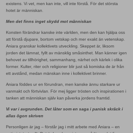
existens. Vi vet, men kan inte, vill inte förstå. För det största
hotet är människan.
Men det finns inget skydd mot människan
Konsten förändrar kanske inte världen, men den kan hjälpa oss
att förstå djupare, bortom vetskap och mer exakt än vetenskap.
Aniara granskar kollektivets utveckling. Skeppet är, liksom
jorden det lämnat, fyllt av mänsklig småsinthet. Man känner igen
behovet av tillhörighet, sammanhang, närhet och kärlek i olika
former. Kulter, riter och religioner blir just så komiska de är från
ett avstånd, medan mänskan inne i kollektivet brinner.
Aniara föddes ur en förundran, men kanske ännu starkare ur
vanmakt och förtvivlan. För mej ligger trösten och inspirationen i
tanken att människan själv kan påverka jordens framtid.
Vi var i avgrunden. Det låter som en saga i panisk skräck i
allas ögon skriven
Personligen är jag – förstår jag i mitt arbete med Aniara – en