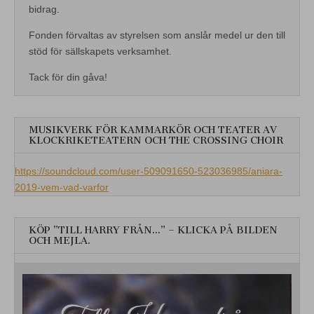
bidrag.
Fonden förvaltas av styrelsen som anslår medel ur den till
stöd för sällskapets verksamhet.
Tack för din gåva!
MUSIKVERK FÖR KAMMARKÖR OCH TEATER AV
KLOCKRIKETEATERN OCH THE CROSSING CHOIR
https://soundcloud.com/user-509091650-523036985/aniara-
2019-vem-vad-varfor
KÖP ”TILL HARRY FRÅN…” – KLICKA PÅ BILDEN
OCH MEJLA.