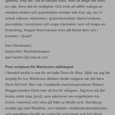
optimist, trots allt. Det är kanske naivt, men så länge det finns
en vilja, finns det en möjlighet. Och trots att alltför många av
världens ledare och populistiska rörelser inte bryr sig, ser vi
också miljoner människor i gräsrotsrörelser, bland forskare,
journalister, konstnärer och unga människor som vill skapa en
förändring. Hoppet finns kanske trots allt bland dem och i
konsten, i ljuset?
Dan Henriksson,
teaterchef, Klockriketeatern
dan.henrik (@) icloud.com
Post scriptum för Martinson-sällskapet
I librettot beslöt vi oss för att kalla Doris för Maa. Själv var jag lite
ängslig för hur Martinson-älskare skulle reagera när det kära
Doris föll bort. Men när vi jobbade med kompositören Robert
Maggio kändes Doris inte så bra för sångare. Jag kom på det
finska ordet maa (jord), som påminner om engelskans ma
(mom, mamma) och nära på följer ju Moder jord. Dorisburg
ersatte jag med Maailma, som betyder världen/jorden/planeten
och egentligen består av orden för jord (maa) och luft (ilma).