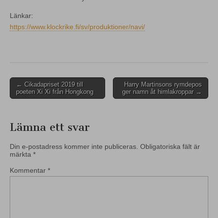
Länkar:
https://www.klockrike.fi/sv/produktioner/navi/
Post
← Cikadapriset 2019 till
Harry Martinsons rymdepos
poeten Xi Xi från Hongkong
ger namn åt himlakroppar →
navigation
Lämna ett svar
Din e-postadress kommer inte publiceras.
Obligatoriska fält är
märkta
*
Kommentar
*