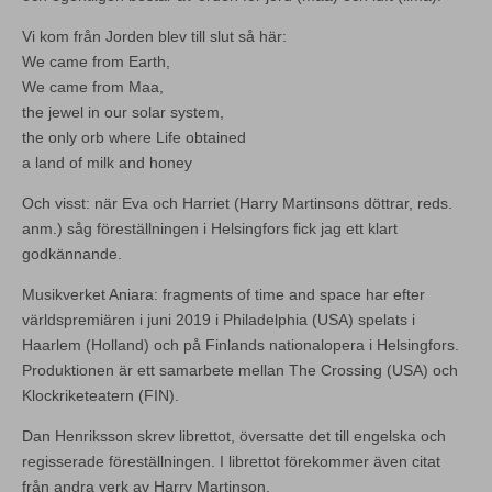
Vi kom från Jorden blev till slut så här:
We came from Earth,
We came from Maa,
the jewel in our solar system,
the only orb where Life obtained
a land of milk and honey
Och visst: när Eva och Harriet (Harry Martinsons döttrar, reds.
anm.) såg föreställningen i Helsingfors fick jag ett klart
godkännande.
Musikverket Aniara: fragments of time and space har efter
världspremiären i juni 2019 i Philadelphia (USA) spelats i
Haarlem (Holland) och på Finlands nationalopera i Helsingfors.
Produktionen är ett samarbete mellan The Crossing (USA) och
Klockriketeatern (FIN).
Dan Henriksson skrev librettot, översatte det till engelska och
regisserade föreställningen. I librettot förekommer även citat
från andra verk av Harry Martinson.