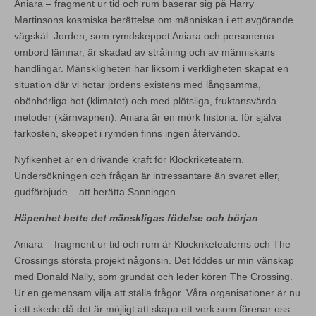
Aniara – fragment ur tid och rum baserar sig på Harry
Martinsons kosmiska berättelse om människan i ett avgörande
vägskäl. Jorden, som rymdskeppet Aniara och personerna
ombord lämnar, är skadad av strålning och av människans
handlingar. Mänskligheten har liksom i verkligheten skapat en
situation där vi hotar jordens existens med långsamma,
obönhörliga hot (klimatet) och med plötsliga, fruktansvärda
metoder (kärnvapnen). Aniara är en mörk historia: för själva
farkosten, skeppet i rymden finns ingen återvändo.
Nyfikenhet är en drivande kraft för Klockriketeatern.
Undersökningen och frågan är intressantare än svaret eller,
gudförbjude – att berätta Sanningen.
Häpenhet hette det mänskligas födelse och början
Aniara – fragment ur tid och rum är Klockriketeaterns och The
Crossings största projekt någonsin. Det föddes ur min vänskap
med Donald Nally, som grundat och leder kören The Crossing.
Ur en gemensam vilja att ställa frågor. Våra organisationer är nu
i ett skede då det är möjligt att skapa ett verk som förenar oss