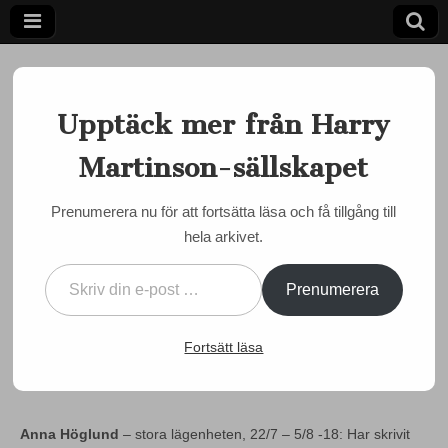
Upptäck mer från Harry
Martinson-sällskapet
Ett författarskap som fångar daggdroppen och speglar
kosmos
Harry
Prenumerera nu för att fortsätta läsa och få tillgång till
MARTINSON JUST NU
hela arkivet.
Martinson-
Nebbeboda-stipendiater
Skriv din e-post …
utsedda
sällskapet
Prenumerera
by
Semir Susic
•
21 april, 2018
•
0 Comments
Fortsätt läsa
Presentation av Nebbeboda-stipendiaterna 2018:
Anna Höglund
– stora lägenheten, 22/7 – 5/8 -18: Har skrivit