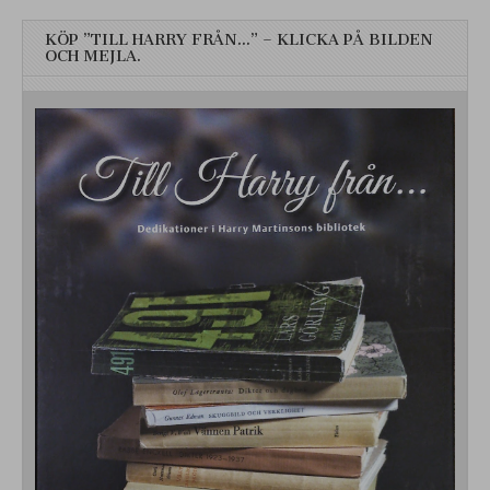
KÖP ”TILL HARRY FRÅN…” – KLICKA PÅ BILDEN
OCH MEJLA.