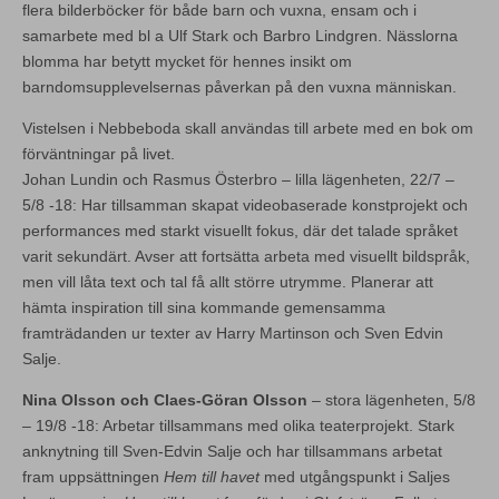
flera bilderböcker för både barn och vuxna, ensam och i
samarbete med bl a Ulf Stark och Barbro Lindgren. Nässlorna
blomma har betytt mycket för hennes insikt om
barndomsupplevelsernas påverkan på den vuxna människan.
Vistelsen i Nebbeboda skall användas till arbete med en bok om
förväntningar på livet.
Johan Lundin och Rasmus Österbro – lilla lägenheten, 22/7 –
5/8 -18: Har tillsamman skapat videobaserade konstprojekt och
performances med starkt visuellt fokus, där det talade språket
varit sekundärt. Avser att fortsätta arbeta med visuellt bildspråk,
men vill låta text och tal få allt större utrymme. Planerar att
hämta inspiration till sina kommande gemensamma
framträdanden ur texter av Harry Martinson och Sven Edvin
Salje.
Nina Olsson och Claes-Göran Olsson
– stora lägenheten, 5/8
– 19/8 -18: Arbetar tillsammans med olika teaterprojekt. Stark
anknytning till Sven-Edvin Salje och har tillsammans arbetat
fram uppsättningen
Hem till havet
med utgångspunkt i Saljes