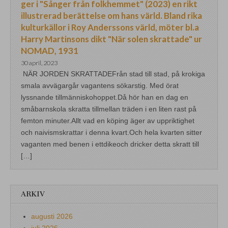
ger i "Sånger från folkhemmet" (2023) en rikt
illustrerad berättelse om hans värld. Bland rika
kulturkällor i Roy Anderssons värld, möter bl.a
Harry Martinsons dikt "När solen skrattade" ur
NOMAD, 1931
30 april, 2023
NÄR JORDEN SKRATTADEFrån stad till stad, på krokiga
smala avvägargår vagantens sökarstig. Med örat
lyssnande tillmänniskohoppet.Då hör han en dag en
småbarnskola skratta tillmellan träden i en liten rast på
femton minuter.Allt vad en köping äger av uppriktighet
och naivismskrattar i denna kvart.Och hela kvarten sitter
vaganten med benen i ettdikeoch dricker detta skratt till
[…]
ARKIV
augusti 2026
juli 2026