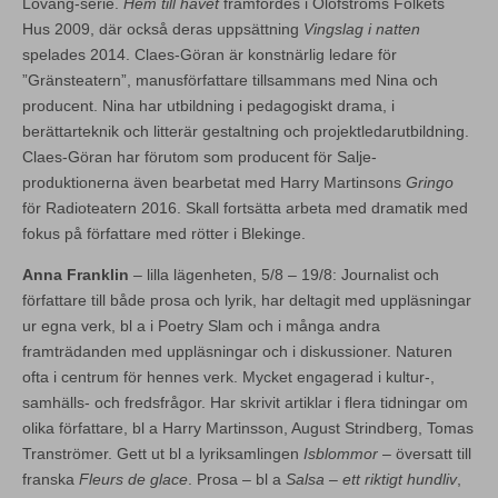
Loväng-serie.
Hem till havet
framfördes i Olofströms Folkets
Hus 2009, där också deras uppsättning
Vingslag i natten
spelades 2014. Claes-Göran är konstnärlig ledare för
”Gränsteatern”, manusförfattare tillsammans med Nina och
producent. Nina har utbildning i pedagogiskt drama, i
berättarteknik och litterär gestaltning och projektledarutbildning.
Claes-Göran har förutom som producent för Salje-
produktionerna även bearbetat med Harry Martinsons
Gringo
för Radioteatern 2016. Skall fortsätta arbeta med dramatik med
fokus på författare med rötter i Blekinge.
Anna Franklin
– lilla lägenheten, 5/8 – 19/8: Journalist och
författare till både prosa och lyrik, har deltagit med uppläsningar
ur egna verk, bl a i Poetry Slam och i många andra
framträdanden med uppläsningar och i diskussioner. Naturen
ofta i centrum för hennes verk. Mycket engagerad i kultur-,
samhälls- och fredsfrågor. Har skrivit artiklar i flera tidningar om
olika författare, bl a Harry Martinsson, August Strindberg, Tomas
Tranströmer. Gett ut bl a lyriksamlingen
Isblommor
– översatt till
franska
Fleurs de glace
. Prosa – bl a
Salsa – ett riktigt hundliv
,