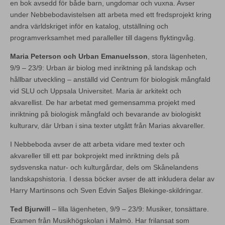
en bok avsedd för både barn, ungdomar och vuxna. Avser
under Nebbebodavistelsen att arbeta med ett fredsprojekt kring
andra världskriget inför en katalog, utställning och
programverksamhet med paralleller till dagens flyktingvåg.
Maria Peterson och Urban Emanuelsson
, stora lägenheten,
9/9 – 23/9: Urban är biolog med inriktning på landskap och
hållbar utveckling – anställd vid Centrum för biologisk mångfald
vid SLU och Uppsala Universitet. Maria är arkitekt och
akvarellist. De har arbetat med gemensamma projekt med
inriktning på biologisk mångfald och bevarande av biologiskt
kulturarv, där Urban i sina texter utgått från Marias akvareller.
I Nebbeboda avser de att arbeta vidare med texter och
akvareller till ett par bokprojekt med inriktning dels på
sydsvenska natur- och kulturgårdar, dels om Skånelandens
landskapshistoria. I dessa böcker avser de att inkludera delar av
Harry Martinsons och Sven Edvin Saljes Blekinge-skildringar.
Ted Bjurwill
– lilla lägenheten, 9/9 – 23/9: Musiker, tonsättare.
Examen från Musikhögskolan i Malmö. Har frilansat som