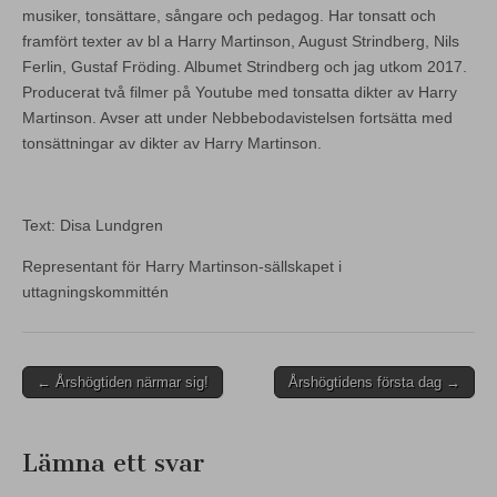
musiker, tonsättare, sångare och pedagog. Har tonsatt och
framfört texter av bl a Harry Martinson, August Strindberg, Nils
Ferlin, Gustaf Fröding. Albumet Strindberg och jag utkom 2017.
Producerat två filmer på Youtube med tonsatta dikter av Harry
Martinson. Avser att under Nebbebodavistelsen fortsätta med
tonsättningar av dikter av Harry Martinson.
Text: Disa Lundgren
Representant för Harry Martinson-sällskapet i
uttagningskommittén
Post
← Årshögtiden närmar sig!
Årshögtidens första dag →
navigation
Lämna ett svar