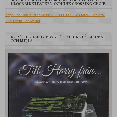
KLOCKRIKETEATERN OCH THE CROSSING CHOIR
https://soundcloud.com/user-509091650-523036985/aniara-
2019-vem-vad-varfor
KÖP ”TILL HARRY FRÅN…” – KLICKA PÅ BILDEN
OCH MEJLA.