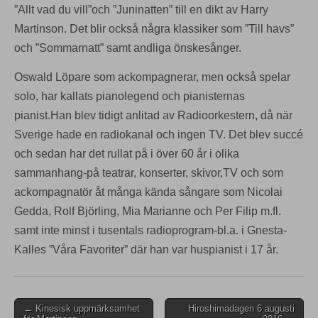
”Allt vad du vill”och ”Juninatten” till en dikt av Harry
Martinson. Det blir också några klassiker som ”Till havs”
och ”Sommarnatt” samt andliga önskesånger.
Oswald Löpare som ackompagnerar, men också spelar
solo, har kallats pianolegend och
pianisternas
pianist.Han blev tidigt anlitad av Radioorkestern, då när
Sverige hade en radiokanal och ingen TV. Det blev succé
och sedan har det rullat på i över 60 år i
olika
sammanhang-på teatrar, konserter, skivor,TV och som
ackompagnatör åt många kända
sångare som Nicolai
Gedda, Rolf Björling, Mia Marianne och Per Filip m.fl.
samt inte minst i tusentals radioprogram-bl.a. i Gnesta-
Kalles ”Våra Favoriter” där han var huspianist i 17 år.
Post
← Kinesisk uppmärksamhet
Hiroshimadagen 6 augusti