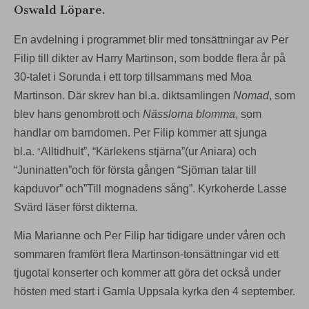
Oswald Löpare.
En avdelning i programmet blir med tonsättningar av Per
Filip till dikter av Harry
Martinson, som bodde flera år på
30-talet i Sorunda i ett torp tillsammans med Moa
Martinson. Där skrev han bl.a. diktsamlingen
Nomad
, som
blev hans genombrott och
Nässlorna blomma
, som
handlar om barndomen. Per Filip kommer att sjunga
bl.a.
Alltidhult”, “Kärlekens stjärna”(ur Aniara) och
“
“Juninatten”och för första gången “Sjöman
talar till
kapduvor” och”Till mognadens sång”. Kyrkoherde Lasse
Svärd läser först dikterna.
Mia Marianne och Per Filip har tidigare under våren och
sommaren framfört flera Martinson-
tonsättningar vid ett
tjugotal konserter och kommer att göra det också under
hösten med start
i Gamla Uppsala kyrka den 4 september.