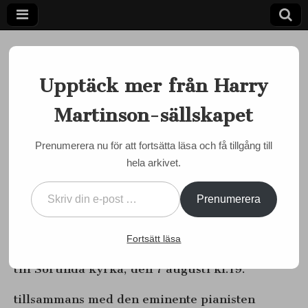
Upptäck mer från Harry
Martinson-sällskapet
Ett författarskap som fångar daggdroppen och speglar
kosmos
Harry
Prenumerera nu för att fortsätta läsa och få tillgång till
MARTINSON JUST NU
hela arkivet.
Martinson-
Per Filip sjunger Martinson
Skriv din e-post …
i Sorunda
sällskapet
Prenumerera
by
admin
•
31 juli, 2016
•
0 Comments
Fortsätt läsa
Per Filip, känd och folkkär sångare, kommer
till Sorunda kyrka, den 7 augusti kl.19.
tillsammans med den eminente pianisten