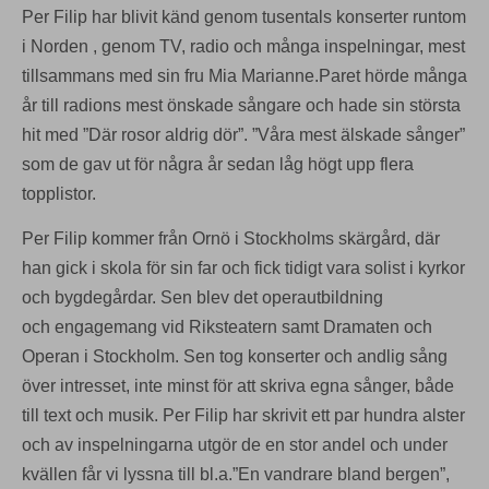
Per Filip har blivit känd genom tusentals konserter runtom
i Norden , genom TV, radio och
många inspelningar, mest
tillsammans med sin fru Mia Marianne.Paret hörde många
år till radions mest önskade sångare och hade sin största
hit med ”Där rosor aldrig dör”. ”Våra mest älskade sånger”
som de gav ut för några år sedan låg högt upp flera
topplistor.
Per Filip kommer från Ornö i Stockholms skärgård, där
han gick i skola för sin far
och fick tidigt vara solist i kyrkor
och bygdegårdar. Sen blev det operautbildning
och
engagemang vid Riksteatern samt Dramaten och
Operan i Stockholm. Sen tog
konserter och andlig sång
över intresset, inte minst för att skriva egna sånger,
både
till text och musik. Per Filip har skrivit ett par hundra alster
och av inspelningarna
utgör de en stor andel och under
kvällen får vi lyssna till bl.a.”En vandrare bland bergen”,