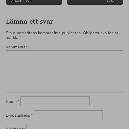
för Martinson
2016 →
navigation
Lämna ett svar
Din e-postadress kommer inte publiceras.
Obligatoriska fält är
märkta
*
Kommentar
*
Namn
*
E-postadress
*
Webbplats