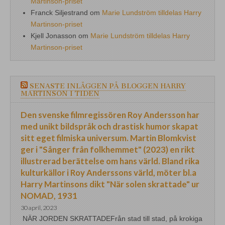
Martinson-priset
Franck Siljestrand
om
Marie Lundström tilldelas Harry
Martinson-priset
Kjell Jonasson
om
Marie Lundström tilldelas Harry
Martinson-priset
SENASTE INLÄGGEN PÅ BLOGGEN HARRY
MARTINSON I TIDEN
Den svenske filmregissören Roy Andersson har
med unikt bildspråk och drastisk humor skapat
sitt eget filmiska universum. Martin Blomkvist
ger i "Sånger från folkhemmet" (2023) en rikt
illustrerad berättelse om hans värld. Bland rika
kulturkällor i Roy Anderssons värld, möter bl.a
Harry Martinsons dikt "När solen skrattade" ur
NOMAD, 1931
30 april, 2023
NÄR JORDEN SKRATTADEFrån stad till stad, på krokiga