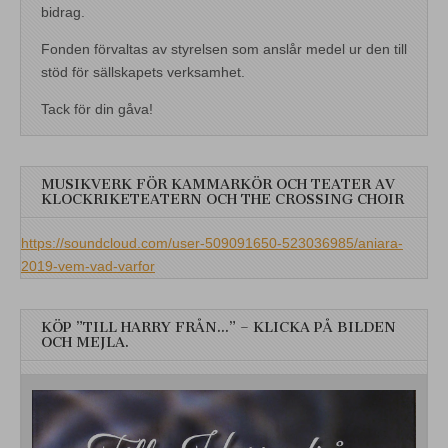
bidrag.
Fonden förvaltas av styrelsen som anslår medel ur den till
stöd för sällskapets verksamhet.
Tack för din gåva!
MUSIKVERK FÖR KAMMARKÖR OCH TEATER AV
KLOCKRIKETEATERN OCH THE CROSSING CHOIR
https://soundcloud.com/user-509091650-523036985/aniara-
2019-vem-vad-varfor
KÖP ”TILL HARRY FRÅN…” – KLICKA PÅ BILDEN
OCH MEJLA.