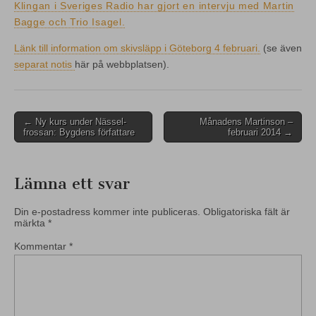
Klingan i Sveriges Radio har gjort en intervju med Martin
Bagge och Trio Isagel.
Länk till information om skivsläpp i Göteborg 4 februari.
(se även
separat notis
här på webbplatsen).
Post
← Ny kurs under Nässel-
Månadens Martinson –
frossan: Bygdens författare
februari 2014 →
navigation
Lämna ett svar
Din e-postadress kommer inte publiceras.
Obligatoriska fält är
märkta
*
Kommentar
*