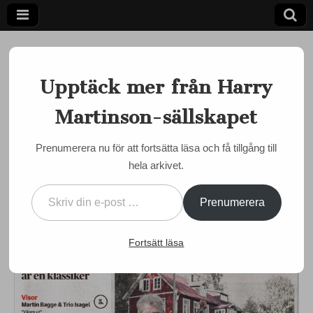
Upptäck mer från Harry
Martinson-sällskapet
Ett författarskap som fångar daggdroppen och speglar
kosmos
Harry
Prenumerera nu för att fortsätta läsa och få tillgång till
MUSIK
hela arkivet.
Martinson-
Enig kritikerkår hyllar
Skriv din e-post …
”Vägen ut”
sällskapet
Prenumerera
by
admin
•
29 januari, 2014
•
0 Comments
Fortsätt läsa