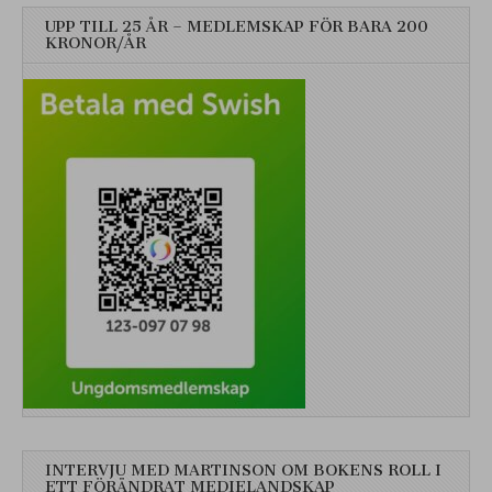
UPP TILL 25 ÅR – MEDLEMSKAP FÖR BARA 200
KRONOR/ÅR
INTERVJU MED MARTINSON OM BOKENS ROLL I
ETT FÖRÄNDRAT MEDIELANDSKAP