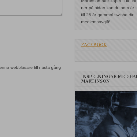
Martinson-sällskapet. Lite lä
ner på sidan kan du som är 
till 25 år gammal swisha din
medlemsavgift!
FACEBOOK
enna webbläsare till nästa gång
INSPELNINGAR MED HA
MARTINSON