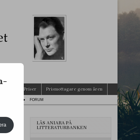
s
n-
agarna
Priser
Prismottagare genom åren
PRESS
FORUM
LÄS ANIARA PÅ
era
LITTERATURBANKEN
LEM!