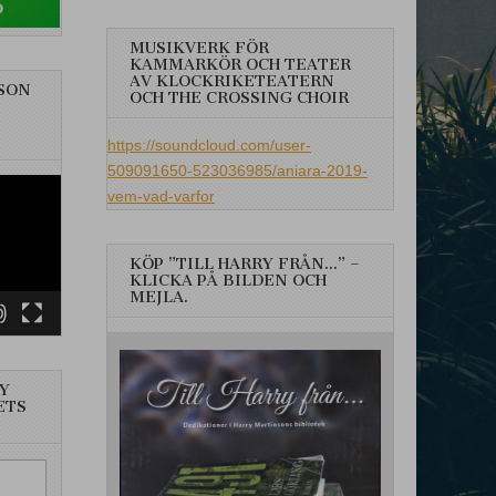
MUSIKVERK FÖR
KAMMARKÖR OCH TEATER
AV KLOCKRIKETEATERN
SON
OCH THE CROSSING CHOIR
https://soundcloud.com/user-
509091650-523036985/aniara-2019-
vem-vad-varfor
KÖP ”TILL HARRY FRÅN…” –
KLICKA PÅ BILDEN OCH
MEJLA.
Y
ETS