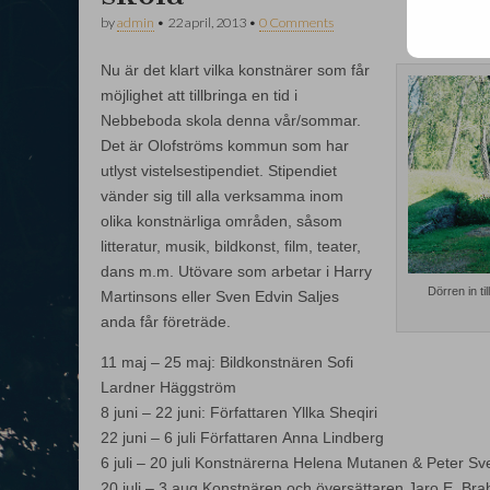
by
admin
•
22 april, 2013
•
0 Comments
Nu är det klart vilka konstnärer som får
möjlighet att tillbringa en tid i
Nebbeboda skola denna vår/sommar.
Det är Olofströms kommun som har
utlyst vistelsestipendiet. Stipendiet
vänder sig till alla verksamma inom
olika konstnärliga områden, såsom
litteratur, musik, bildkonst, film, teater,
dans m.m. Utövare som arbetar i Harry
Dörren in t
Martinsons eller Sven Edvin Saljes
anda får företräde.
11 maj – 25 maj: Bildkonstnären Sofi
Lardner Häggström
8 juni – 22 juni: Författaren Yllka Sheqiri
22 juni – 6 juli Författaren Anna Lindberg
6 juli – 20 juli Konstnärerna Helena Mutanen & Peter S
20 juli – 3 aug Konstnären och översättaren Jaro E. Br