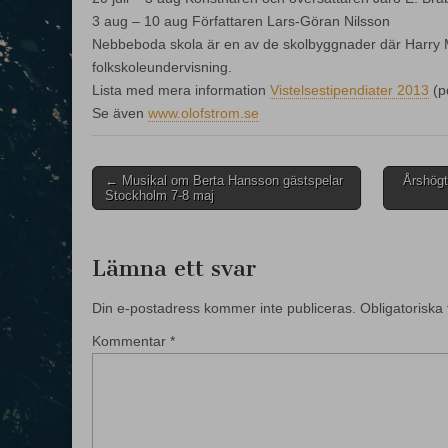
3 aug – 10 aug Författaren Lars-Göran Nilsson
Nebbeboda skola är en av de skolbyggnader där Harry M
folkskoleundervisning.
Lista med mera information
Vistelsestipendiater 2013
(pd
Se även
www.olofstrom.se
Post
← Musikal om Berta Hansson gästspelar
Årshögt
Stockholm 7-8 maj
navigation
Lämna ett svar
Din e-postadress kommer inte publiceras.
Obligatoriska 
Kommentar
*