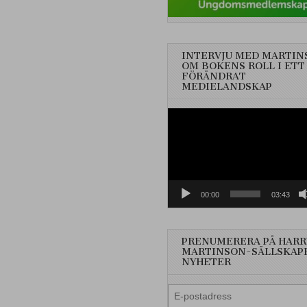
INTERVJU MED MARTIN
OM BOKENS ROLL I ETT
FÖRÄNDRAT
MEDIELANDSKAP
Videospelare
00:00
03:43
PRENUMERERA PÅ HARR
MARTINSON-SÄLLSKAP
NYHETER
E-