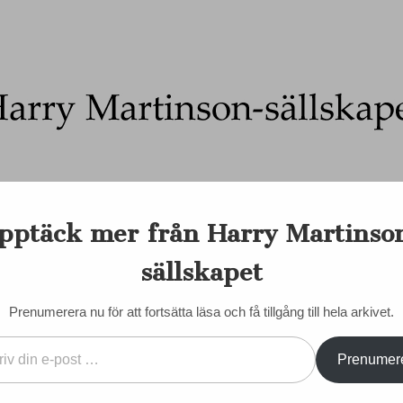
Ett författarskap som fångar daggdroppen och speglar kosmo
pptäck mer från Harry Martinso
on-sällskapet
nadens Martinson
Internationellt
Sociala medier
Majd
sällskapet
EN DORIS
KONTAKT/KÖP BÖCKER
STYRELSE
STADGAR
Prenumerera nu för att fortsätta läsa och få tillgång till hela arkivet.
Prenumer
 i Nebbeboda
VÄLKOMMEN SOM MED