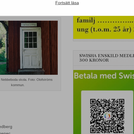
Fortsätt läsa
SWISHA ENSKILD MEDL
300 KRONOR
ill Nebbeboda skola. Foto: Olofströms
kommun.
vedberg
abenec