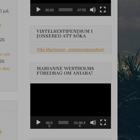
00:00
07:55
0 juli,
d
VISTELSESTIPENDIUM I
JONSERED ATT SÖKA
026
Villa Martinson, vistelsestipendium
er om
026
s den
MARIANNE WESTHOLMS
FÖREDRAG OM ANIARA!
Videospelare
00:0
01:00:4
0
4
k