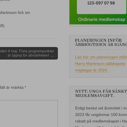
artinson fick sin
f).
PLANERINGEN INFÖR
ÅRSHÖGTIDEN ÄR IGÅN
iden 4 maj: Flera programpunkter
är öppna för allmänheten! →
Läs här om planeringen inför
Harry Martinson-sällskapets
majdagar år 2024.
fält är märkta
*
NYTT: UNGA FÅR SÄNKT
MEDLEMSAVGIFT.
Enligt beslut vid årsmötet i m
2023 får ungdomar 100 kron
rabatt på medlemskapet i Ha