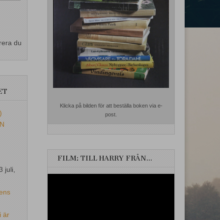
rera du
ET
Klicka på bilden för att beställa boken via e-
)
post.
EN
FILM: TILL HARRY FRÅN…
3 juli,
Videospelare
ens
i är