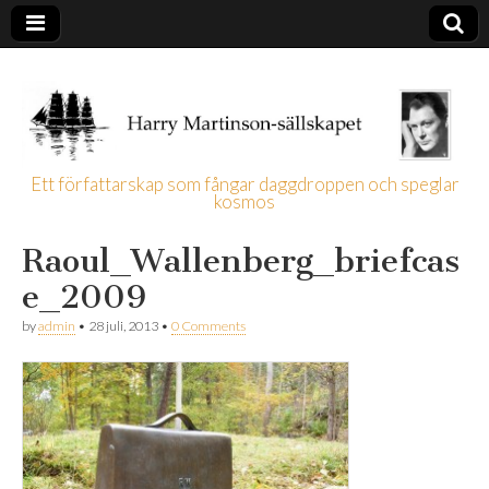
Ett författarskap som fångar daggdroppen och speglar
kosmos
Harry
Raoul_Wallenberg_briefcas
Martinson-
e_2009
sällskapet
by
admin
•
28 juli, 2013
•
0 Comments