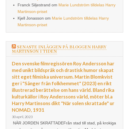
Franck Siljestrand
om
Marie Lundström tilldelas Harry
Martinson-priset
Kjell Jonasson
om
Marie Lundström tilldelas Harry
Martinson-priset
SENASTE INLÄGGEN PÅ BLOGGEN HARRY
MARTINSON I TIDEN
Den svenske filmregissören Roy Andersson har
med unikt bildspråk och drastisk humor skapat
sitt eget filmiska universum. Martin Blomkvist
ger i "Sånger från folkhemmet" (2023) en rikt
illustrerad berättelse om hans värld. Bland rika
kulturkällor i Roy Anderssons värld, möter bl.a
Harry Martinsons dikt "När solen skrattade" ur
NOMAD, 1931
30 april, 2023
NÄR JORDEN SKRATTADEFrån stad till stad, på krokiga