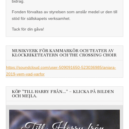
bidrag.
Fonden förvaltas av styrelsen som anslår medel ur den till
stöd för sällskapets verksamhet.
Tack för din gåva!
MUSIKVERK FÖR KAMMARKÖR OCH TEATER AV
KLOCKRIKETEATERN OCH THE CROSSING CHOIR
https://soundcloud.com/user-509091650-523036985/aniara-
2019-vem-vad-varfor
KÖP ”TILL HARRY FRÅN…” – KLICKA PÅ BILDEN
OCH MEJLA.