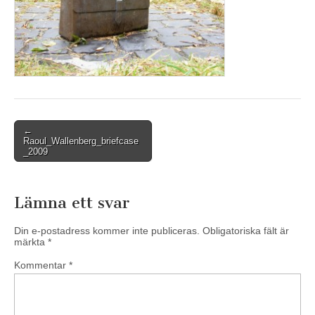
Post
←
Raoul_Wallenberg_briefcase
navigation
_2009
Lämna ett svar
Din e-postadress kommer inte publiceras.
Obligatoriska fält är
märkta
*
Kommentar
*