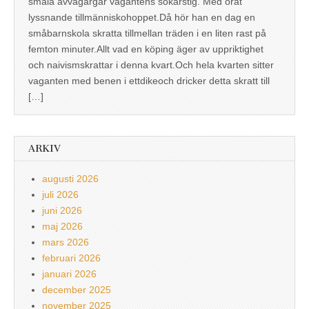
smala avvägargår vagantens sökarstig. Med örat
lyssnande tillmänniskohoppet.Då hör han en dag en
småbarnskola skratta tillmellan träden i en liten rast på
femton minuter.Allt vad en köping äger av uppriktighet
och naivismskrattar i denna kvart.Och hela kvarten sitter
vaganten med benen i ettdikeoch dricker detta skratt till
[…]
ARKIV
augusti 2026
juli 2026
juni 2026
maj 2026
mars 2026
februari 2026
januari 2026
december 2025
november 2025