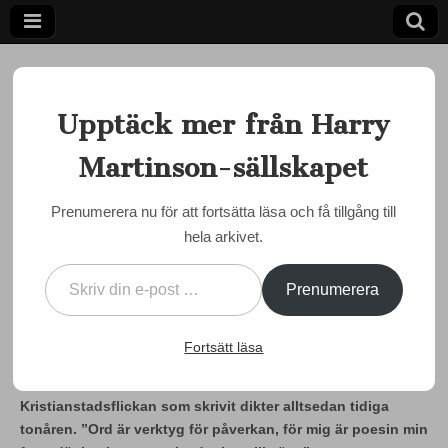
Upptäck mer från Harry
Martinson-sällskapet
Ett författarskap som fångar daggdroppen och speglar
kosmos
Harry
Prenumerera nu för att fortsätta läsa och få tillgång till
EVENEMANG
hela arkivet.
Martinson-
Jenny Wrangborg med unga
Skriv din e-post …
arbetardikter på ABF
sällskapet
Prenumerera
by
admin
•
13 november, 2014
•
0 Comments
Fortsätt läsa
STOCKHOLM ”I poesin kan man diskutera de viktiga
frågorna” – orden är Jenny Wrangborgs,
Kristianstadsflickan som skrivit dikter alltsedan tidiga
tonåren. ”Ord är verktyg för påverkan, för mig är poesin min