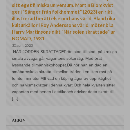
sitt eget filmiska universum. Martin Blomkvist
ger i "Sånger från folkhemmet" (2023) en rikt
illustrerad berättelse om hans värld. Bland rika
kulturkällor i Roy Anderssons värld, möter bl.a
Harry Martinsons dikt "När solen skrattade" ur
NOMAD, 1931
30 april, 2023
NÄR JORDEN SKRATTADEFrån stad till stad, på krokiga
smala avvägargår vagantens sökarstig. Med örat
lyssnande tillmänniskohoppet.Då hör han en dag en
småbarnskola skratta tillmellan träden i en liten rast på
femton minuter.Allt vad en köping äger av uppriktighet
och naivismskrattar i denna kvart.Och hela kvarten sitter
vaganten med benen i ettdikeoch dricker detta skratt till
[…]
ARKIV