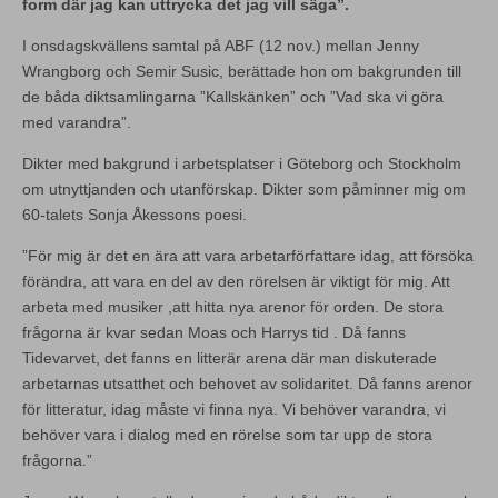
form där jag kan uttrycka det jag vill säga”.
I onsdagskvällens samtal på ABF (12 nov.) mellan Jenny
Wrangborg och Semir Susic, berättade hon om bakgrunden till
de båda diktsamlingarna ”Kallskänken” och ”Vad ska vi göra
med varandra”.
Dikter med bakgrund i arbetsplatser i Göteborg och Stockholm
om utnyttjanden och utanförskap. Dikter som påminner mig om
60-talets Sonja Åkessons poesi.
”För mig är det en ära att vara arbetarförfattare idag, att försöka
förändra, att vara en del av den rörelsen är viktigt för mig. Att
arbeta med musiker ,att hitta nya arenor för orden. De stora
frågorna är kvar sedan Moas och Harrys tid . Då fanns
Tidevarvet, det fanns en litterär arena där man diskuterade
arbetarnas utsatthet och behovet av solidaritet. Då fanns arenor
för litteratur, idag måste vi finna nya. Vi behöver varandra, vi
behöver vara i dialog med en rörelse som tar upp de stora
frågorna.”