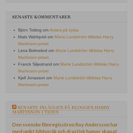
SENASTE KOMMENTARER
Björn Totting
om
Aniara på tyska
Mats Wahlqvist
om
Marie Lundström tilldelas Harry
Martinson-priset
Lena Bolmelind
om
Marie Lundström tilldelas Harry
Martinson-priset
Franck Siljestrand
om
Marie Lundström tilldelas Harry
Martinson-priset
Kjell Jonasson
om
Marie Lundström tilldelas Harry
Martinson-priset
SENASTE INLÄGGEN PÅ BLOGGEN HARRY
MARTINSON I TIDEN
Den svenske filmregissören Roy Andersson har
med unikt bildspråk och drastisk humor skapat