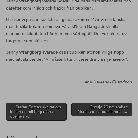
Jenny Wrangborg tolkade poesi ur de båda diktsamlingarna och
därefter kom inlägg och frågor från publiken.
Hur ser vi på samspelet i en global ekonomi? Är vi solidariska
med textilarbetarna som syr våra kläder i Bangladesh eller
stannar solidariteten här hemma i vårt eget? Det var några av
frågorna som ställdes.
Jenny Wrangborg svarade oss i publiken att hon vill ge hopp
med sitt skrivande. ”Vi måste hitta till varandra via nya arenor”.
Lena Havland- Erlandson
Post
← Stefan Edman skriver om
Gnosjö 26 november:
kulturens roll för jordens
Martinson naturskildraren →
navigation
överlevnad