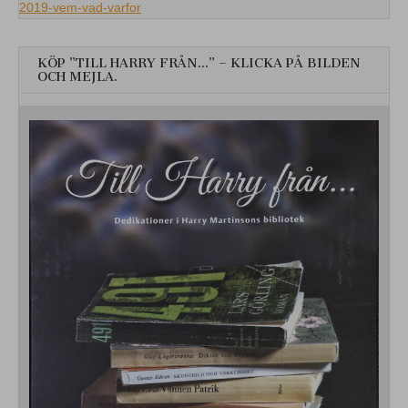
2019-vem-vad-varfor
KÖP ”TILL HARRY FRÅN…” – KLICKA PÅ BILDEN
OCH MEJLA.