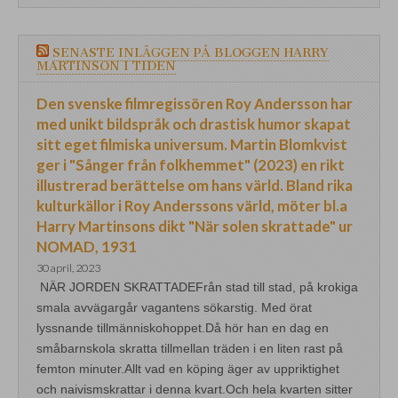
SENASTE INLÄGGEN PÅ BLOGGEN HARRY
MARTINSON I TIDEN
Den svenske filmregissören Roy Andersson har
med unikt bildspråk och drastisk humor skapat
sitt eget filmiska universum. Martin Blomkvist
ger i "Sånger från folkhemmet" (2023) en rikt
illustrerad berättelse om hans värld. Bland rika
kulturkällor i Roy Anderssons värld, möter bl.a
Harry Martinsons dikt "När solen skrattade" ur
NOMAD, 1931
30 april, 2023
NÄR JORDEN SKRATTADEFrån stad till stad, på krokiga
smala avvägargår vagantens sökarstig. Med örat
lyssnande tillmänniskohoppet.Då hör han en dag en
småbarnskola skratta tillmellan träden i en liten rast på
femton minuter.Allt vad en köping äger av uppriktighet
och naivismskrattar i denna kvart.Och hela kvarten sitter