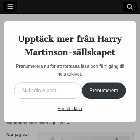
Upptäck mer från Harry
Martinson-sällskapet
Ett författarskap som fångar daggdroppen och speglar
kosmos
Harry
Prenumerera nu för att fortsätta läsa och få tillgång till
MÅNADENS MARTINSON
hela arkivet.
Martinson-
Semir Susic om ”Vägen ut”
Skriv din e-post …
– Månadens Martinson juli
sällskapet
Prenumerera
2014
Fortsätt läsa
by
admin
•
1 juli, 2014
•
0 Comments
Månadens Martinson – juli 2014
När jag var