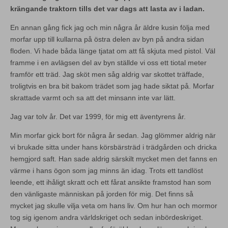
krängande traktorn tills det var dags att lasta av i ladan.
En annan gång fick jag och min några år äldre kusin följa med
morfar upp till kullarna på östra delen av byn på andra sidan
floden. Vi hade båda länge tjatat om att få skjuta med pistol. Väl
framme i en avlägsen del av byn ställde vi oss ett tiotal meter
framför ett träd. Jag sköt men såg aldrig var skottet träffade,
troligtvis en bra bit bakom trädet som jag hade siktat på. Morfar
skrattade varmt och sa att det minsann inte var lätt.
Jag var tolv år. Det var 1999, för mig ett äventyrens år.
Min morfar gick bort för några år sedan. Jag glömmer aldrig när
vi brukade sitta under hans körsbärsträd i trädgården och dricka
hemgjord saft. Han sade aldrig särskilt mycket men det fanns en
värme i hans ögon som jag minns än idag. Trots ett tandlöst
leende, ett ihåligt skratt och ett fårat ansikte framstod han som
den vänligaste människan på jorden för mig. Det finns så
mycket jag skulle vilja veta om hans liv. Om hur han och mormor
tog sig igenom andra världskriget och sedan inbördeskriget.