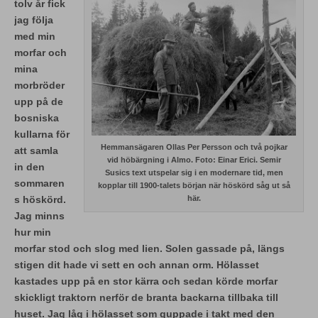
tolv år fick
jag följa
med min
morfar och
mina
morbröder
upp på de
bosniska
kullarna för
Hemmansägaren Ollas Per Persson och två pojkar
att samla
vid höbärgning i Almo. Foto: Einar Erici. Semir
in den
Susics text utspelar sig i en modernare tid, men
sommaren
kopplar till 1900-talets början när höskörd såg ut så
s höskörd.
här.
Jag minns
hur min
morfar stod och slog med lien. Solen gassade på, längs
stigen dit hade vi sett en och annan orm. Hölasset
kastades upp på en stor kärra och sedan körde morfar
skickligt traktorn nerför de branta backarna tillbaka till
huset. Jag låg i hölasset som guppade i takt med den