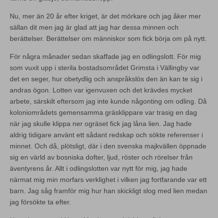
Nu, mer än 20 år efter kriget, är det mörkare och jag åker mer
sällan dit men jag är glad att jag har dessa minnen och
berättelser. Berättelser om människor som fick börja om på nytt.
För några månader sedan skaffade jag en odlingslott. För mig
som vuxit upp i sterila bostadsområdet Grimsta i Vällingby var
det en seger, hur obetydlig och anspråkslös den än kan te sig i
andras ögon. Lotten var igenvuxen och det krävdes mycket
arbete, särskilt eftersom jag inte kunde någonting om odling. Då
koloniområdets gemensamma gräsklippare var trasig en dag
när jag skulle klippa ner ogräset fick jag låna lien. Jag hade
aldrig tidigare använt ett sådant redskap och sökte referenser i
minnet. Och då, plötsligt, där i den svenska majkvällen öppnade
sig en värld av bosniska dofter, ljud, röster och rörelser från
äventyrens år. Allt i odlingslotten var nytt för mig, jag hade
närmat mig min morfars verklighet i vilken jag fortfarande var ett
barn. Jag såg framför mig hur han skickligt slog med lien medan
jag försökte ta efter.