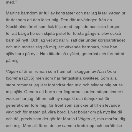
med.”
Martins barndom är full av kontraster och när jag läser
Vägen ut
är det som att den läser mig. Den där tolvåringen från en
Stockholmsförort som fick följa med upp i de bosniska bergen,
för att bärga hö och skjuta pistol för första gången, blev också
barn på nytt. Och jag vet att när vi satt där under körsbärsträdet
och min morfar såg på mig, sitt växande barnbarn, blev han
själv barn på nytt. Han tittade så nyfiket, generöst och förundrat
på mig.
Vägen ut
är en roman som hamnat i skuggan av
Nässlorna
blomma
(1935) men som har fantastiska kvalitéer. Som alla
stora romaner jag läst förändrar den mig och tvingar mig att se
mig själv. Genom att borra ner fingrarna i jorden någon timme i
veckan har jag fått en helt ny respekt och ödmjukhet för
generationer före mig, för fröet som spricker ut till en levande
växt och för maten på våra bord. Livet börjar om på nytt lite då
och då, precis som det gör för Martin i
Vägen ut
, min morfar, dig
och mig. Men allt är en del av samma kretslopp och berättelse.