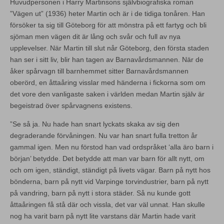
Huvudpersonen i Harry Martinsons självbiografiska roman
”Vägen ut” (1936) heter Martin och är i de tidiga tonåren. Han
försöker ta sig till Göteborg för att mönstra på ett fartyg och bli
sjöman men vägen dit är lång och svår och full av nya
upplevelser. När Martin till slut når Göteborg, den första staden
han ser i sitt liv, blir han tagen av Barnavårdsmannen. När de
åker spårvagn till barnhemmet sitter Barnavårdsmannen
oberörd, en åttaåring visslar med händerna i fickorna som om
det vore den vanligaste saken i världen medan Martin själv är
begeistrad över spårvagnens existens.
”Se så ja. Nu hade han snart lyckats skaka av sig den
degraderande förvåningen. Nu var han snart fulla tretton år
gammal igen. Men nu förstod han vad ordspråket ‘alla äro barn i
början’ betydde. Det betydde att man var barn för allt nytt, om
och om igen, ständigt, ständigt på livets vägar. Barn på nytt hos
bönderna, barn på nytt vid Varpinge torvindustrier, barn på nytt
på vandring, barn på nytt i stora städer. Så nu kunde gott
åttaåringen få stå där och vissla, det var väl unnat. Han skulle
nog ha varit barn på nytt lite varstans där Martin hade varit