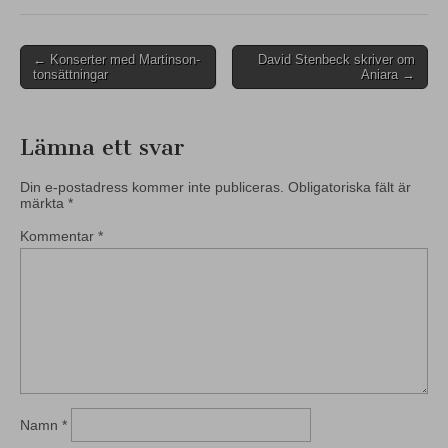
Post
← Konserter med Martinson-
David Stenbeck skriver om
tonsättningar
Aniara →
navigation
Lämna ett svar
Din e-postadress kommer inte publiceras.
Obligatoriska fält är
märkta
*
Kommentar
*
Namn
*