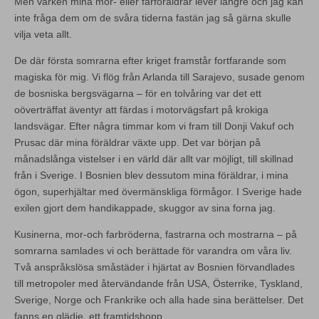
Men varken mina mor- eller farföräldrar lever längre och jag kan
inte fråga dem om de svåra tiderna fastän jag så gärna skulle
vilja veta allt.
De där första somrarna efter kriget framstår fortfarande som
magiska för mig. Vi flög från Arlanda till Sarajevo, susade genom
de bosniska bergsvägarna – för en tolvåring var det ett
oöverträffat äventyr att färdas i motorvägsfart på krokiga
landsvägar. Efter några timmar kom vi fram till Donji Vakuf och
Prusac där mina föräldrar växte upp. Det var början på
månadslånga vistelser i en värld där allt var möjligt, till skillnad
från i Sverige. I Bosnien blev dessutom mina föräldrar, i mina
ögon, superhjältar med övermänskliga förmågor. I Sverige hade
exilen gjort dem handikappade, skuggor av sina forna jag.
Kusinerna, mor-och farbröderna, fastrarna och mostrarna – på
somrarna samlades vi och berättade för varandra om våra liv.
Två anspråkslösa småstäder i hjärtat av Bosnien förvandlades
till metropoler med återvändande från USA, Österrike, Tyskland,
Sverige, Norge och Frankrike och alla hade sina berättelser. Det
fanns en glädje, ett framtidshopp.