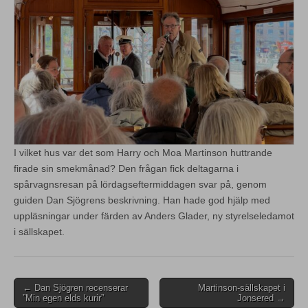
I vilket hus var det som Harry och Moa Martinson huttrande
firade sin smekmånad? Den frågan fick deltagarna i
spårvagnsresan på lördagseftermiddagen svar på, genom
guiden Dan Sjögrens beskrivning. Han hade god hjälp med
uppläsningar under färden av Anders Glader, ny styrelseledamot
i sällskapet.
Post
← Dan Sjögren recenserar
Martinson-sällskapet i
”Min egen elds kurir”
Jonsered →
navigation