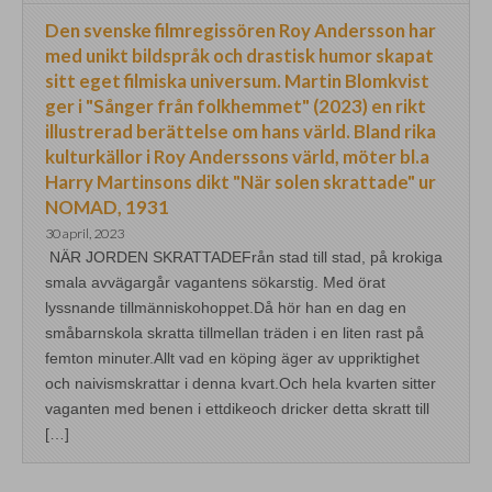
Den svenske filmregissören Roy Andersson har
med unikt bildspråk och drastisk humor skapat
sitt eget filmiska universum. Martin Blomkvist
ger i "Sånger från folkhemmet" (2023) en rikt
illustrerad berättelse om hans värld. Bland rika
kulturkällor i Roy Anderssons värld, möter bl.a
Harry Martinsons dikt "När solen skrattade" ur
NOMAD, 1931
30 april, 2023
NÄR JORDEN SKRATTADEFrån stad till stad, på krokiga
smala avvägargår vagantens sökarstig. Med örat
lyssnande tillmänniskohoppet.Då hör han en dag en
småbarnskola skratta tillmellan träden i en liten rast på
femton minuter.Allt vad en köping äger av uppriktighet
och naivismskrattar i denna kvart.Och hela kvarten sitter
vaganten med benen i ettdikeoch dricker detta skratt till
[…]