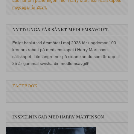
Läs här om planeringen inför Harry Martinson-sällskapets
majdagar år 2024.
NYTT: UNGA FÅR SÄNKT MEDLEMSAVGIFT.
Enligt beslut vid årsmötet i maj 2023 får ungdomar 100
kronors rabatt på medlemskapet i Harry Martinson-
sällskapet. Lite längre ner på sidan kan du som är upp till
25 år gammal swisha din medlemsavgift!
FACEBOOK
INSPELNINGAR MED HARRY MARTINSON