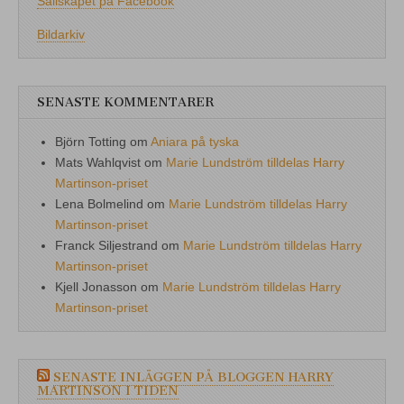
Sällskapet på Facebook
Bildarkiv
SENASTE KOMMENTARER
Björn Totting
om
Aniara på tyska
Mats Wahlqvist
om
Marie Lundström tilldelas Harry
Martinson-priset
Lena Bolmelind
om
Marie Lundström tilldelas Harry
Martinson-priset
Franck Siljestrand
om
Marie Lundström tilldelas Harry
Martinson-priset
Kjell Jonasson
om
Marie Lundström tilldelas Harry
Martinson-priset
SENASTE INLÄGGEN PÅ BLOGGEN HARRY
MARTINSON I TIDEN