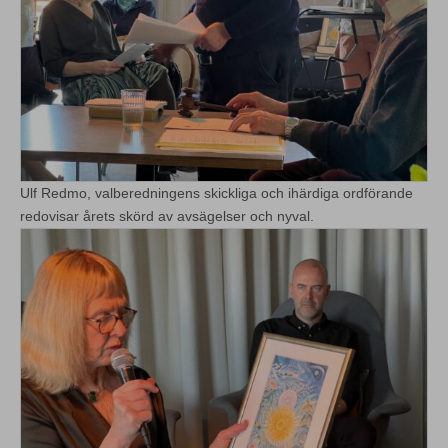
Ulf Redmo, valberedningens skickliga och ihärdiga ordförande
redovisar årets skörd av avsägelser och nyval.