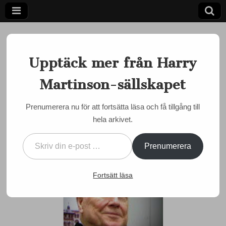
Upptäck mer från Harry
Martinson-sällskapet
Ett författarskap som fångar daggdroppen och speglar
kosmos
Harry
Prenumerera nu för att fortsätta läsa och få tillgång till
MARTINSON JUST NU
,
MINNESORD
hela arkivet.
Martinson-
Kjell Espmark död
Skriv din e-post …
by
admin
•
18 september, 2022
•
0 Comments
sällskapet
Prenumerera
Fortsätt läsa