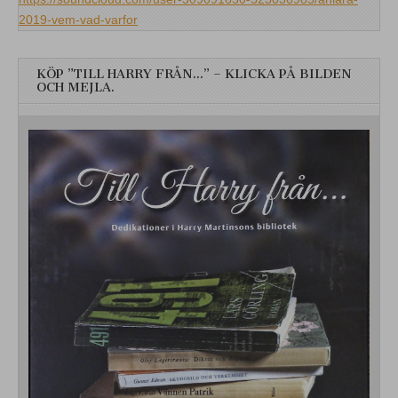
2019-vem-vad-varfor
KÖP ”TILL HARRY FRÅN…” – KLICKA PÅ BILDEN
OCH MEJLA.