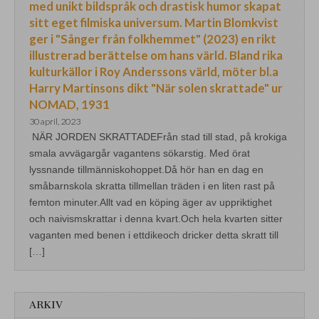
med unikt bildspråk och drastisk humor skapat
sitt eget filmiska universum. Martin Blomkvist
ger i "Sånger från folkhemmet" (2023) en rikt
illustrerad berättelse om hans värld. Bland rika
kulturkällor i Roy Anderssons värld, möter bl.a
Harry Martinsons dikt "När solen skrattade" ur
NOMAD, 1931
30 april, 2023
NÄR JORDEN SKRATTADEFrån stad till stad, på krokiga
smala avvägargår vagantens sökarstig. Med örat
lyssnande tillmänniskohoppet.Då hör han en dag en
småbarnskola skratta tillmellan träden i en liten rast på
femton minuter.Allt vad en köping äger av uppriktighet
och naivismskrattar i denna kvart.Och hela kvarten sitter
vaganten med benen i ettdikeoch dricker detta skratt till
[…]
ARKIV