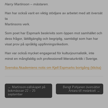
Harry Martinson – mästaren.
Han har också varit en viktig stödjare av arbetet med att översät
ta
Martinsons verk.
Som poet har Espmark beskrivits som öppen mot samhället och
dess frågor, lättillgänglig och begriplig, samtidigt som han har
visat prov på språklig uppfinningsrikedom.
Han var också mycket engagerad för kulturjournalistik, inte
minst en mångfaldig och professionell litteraturkritik i Sverige.
Svenska Akademiens notis om Kjell Espmarks bortgång (klicka)
Post
← Martinson-sällskapet på
Bengt Pohjanen översätter
bokmässan 22 – 25
Aniara till meänkieli →
navigation
september