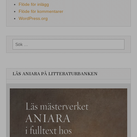
Flöde för inlägg
Flöde för kommentarer
WordPress.org
Sök
efter:
LÄS ANIARA PÅ LITTERATURBANKEN