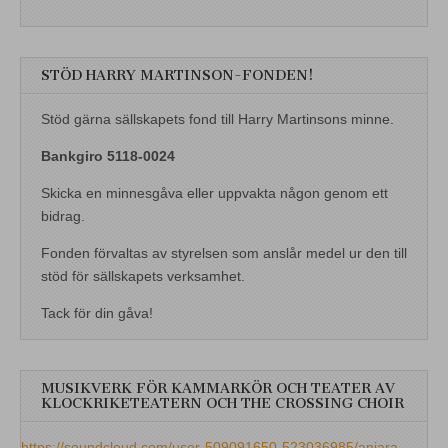
STÖD HARRY MARTINSON-FONDEN!
Stöd gärna sällskapets fond till Harry Martinsons minne.
Bankgiro 5118-0024
Skicka en minnesgåva eller uppvakta någon genom ett
bidrag.
Fonden förvaltas av styrelsen som anslår medel ur den till
stöd för sällskapets verksamhet.
Tack för din gåva!
MUSIKVERK FÖR KAMMARKÖR OCH TEATER AV
KLOCKRIKETEATERN OCH THE CROSSING CHOIR
https://soundcloud.com/user-509091650-523036985/aniara-