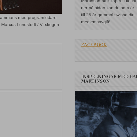
Martinson-sällskapet. Lite lä
ner på sidan kan du som är 
till 25 år gammal swisha din
illsammans med programledare
medlemsavgift!
 Marcus Lundstedt / Vi-skogen
FACEBOOK
INSPELNINGAR MED HA
MARTINSON