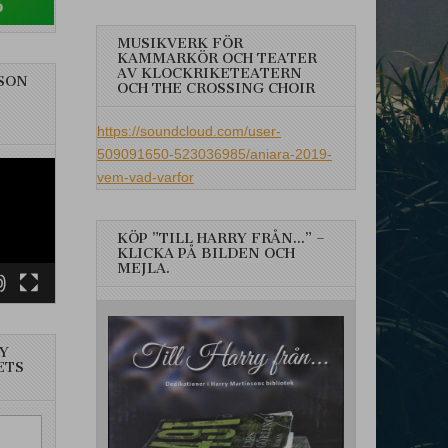
MUSIKVERK FÖR
KAMMARKÖR OCH TEATER
AV KLOCKRIKETEATERN
SON
OCH THE CROSSING CHOIR
https://soundcloud.com/user-
509091650-523036985/aniara-2019-
vem-vad-varfor
KÖP ”TILL HARRY FRÅN…” –
KLICKA PÅ BILDEN OCH
MEJLA.
Y
ETS