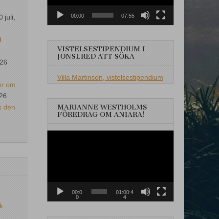
00:00
07:55
0 juli,
d
VISTELSESTIPENDIUM I
JONSERED ATT SÖKA
026
Villa Martinson, vistelsestipendium
er om
026
s den
MARIANNE WESTHOLMS
FÖREDRAG OM ANIARA!
Videospelare
00:0
01:00:4
0
4
k