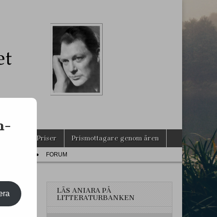
s
n-
agarna
Priser
Prismottagare genom åren
PRESS
FORUM
LÄS ANIARA PÅ
era
LITTERATURBANKEN
LEM!