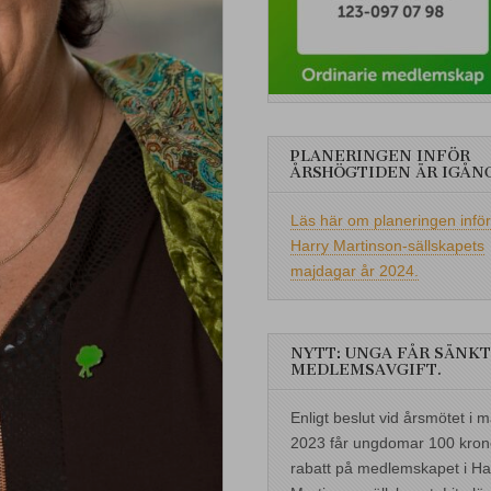
PLANERINGEN INFÖR
ÅRSHÖGTIDEN ÄR IGÅN
Läs här om planeringen inför
Harry Martinson-sällskapets
majdagar år 2024.
NYTT: UNGA FÅR SÄNKT
MEDLEMSAVGIFT.
Enligt beslut vid årsmötet i m
2023 får ungdomar 100 kron
rabatt på medlemskapet i Ha