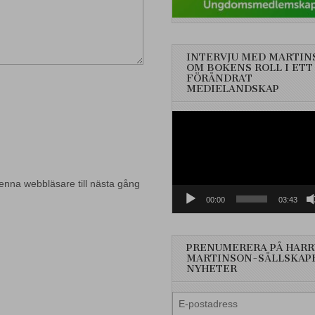
INTERVJU MED MARTIN
OM BOKENS ROLL I ETT
FÖRÄNDRAT
MEDIELANDSKAP
Videospelare
enna webbläsare till nästa gång
00:00
03:43
PRENUMERERA PÅ HARR
MARTINSON-SÄLLSKAP
NYHETER
E-