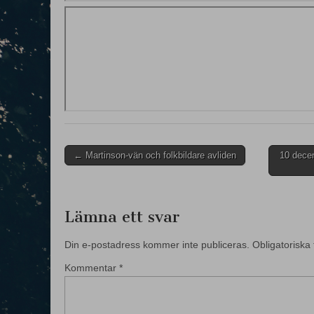
Post
← Martinson-vän och folkbildare avliden
10 decem
navigation
Lämna ett svar
Din e-postadress kommer inte publiceras.
Obligatoriska 
Kommentar
*