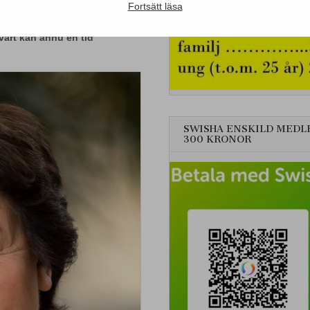
Fortsätt läsa
öms bokradio” gått igenom
kvart kan ännu en tid
SWISHA ENSKILD MEDL
300 KRONOR