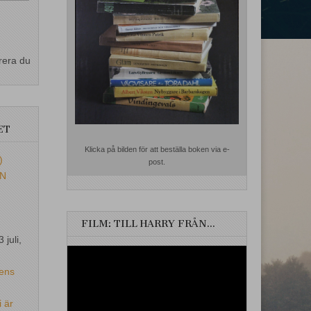
rera du
ET
Klicka på bilden för att beställa boken via e-
)
post.
EN
FILM: TILL HARRY FRÅN…
3 juli,
Videospelare
ens
i är