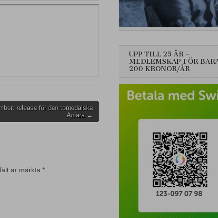
UPP TILL 25 ÅR –
MEDLEMSKAP FÖR BAR
200 KRONOR/ÅR
ber: release för den tornedalska
Aniara →
fält är märkta
*