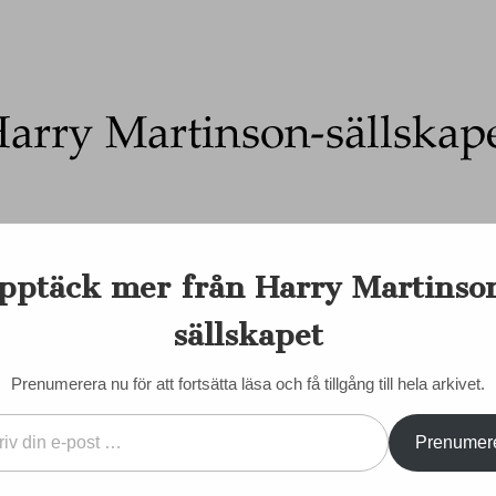
Ett författarskap som fångar daggdroppen och speglar kosmo
pptäck mer från Harry Martinso
on-sällskapet
nadens Martinson
Internationellt
Sociala medier
Majd
sällskapet
EN DORIS
KONTAKT/KÖP BÖCKER
STYRELSE
STADGAR
Prenumerera nu för att fortsätta läsa och få tillgång till hela arkivet.
Prenumer
a” genomläst
VÄLKOMMEN SOM MED