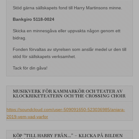
Stöd gärna sällskapets fond till Harry Martinsons minne.
Bankgiro 5118-0024
Skicka en minnesgåva eller uppvakta någon genom ett
bidrag.
Fonden förvaltas av styrelsen som anslår medel ur den till
stöd för sällskapets verksamhet.
Tack för din gåva!
MUSIKVERK FÖR KAMMARKÖR OCH TEATER AV
KLOCKRIKETEATERN OCH THE CROSSING CHOIR
https://soundcloud.com/user-509091650-523036985/aniara-
2019-vem-vad-varfor
KÖP ”TILL HARRY FRÅN…” – KLICKA PÅ BILDEN