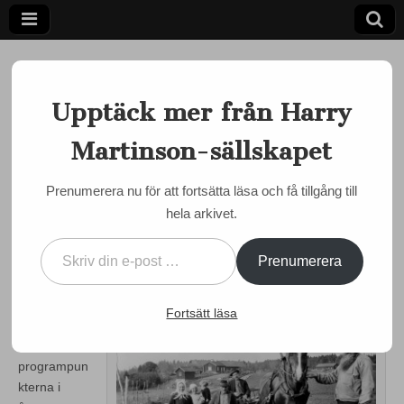
Upptäck mer från Harry
Martinson-sällskapet
Ett författarskap som fångar daggdroppen och speglar
kosmos
Harry
Prenumerera nu för att fortsätta läsa och få tillgång till
EVENEMANG
,
OLOFSTRÖM
hela arkivet.
Martinson-
27 juni i Martinson-bygder:
Skriv din e-post …
Återupplev salig händelse!
sällskapet
Prenumerera
by
admin
•
3 juni, 2013
•
0 Comments
Fortsätt läsa
Detta är en
av
programpun
kterna i