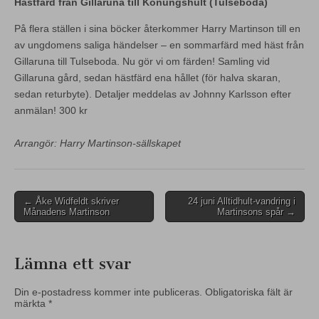
Hästfärd från Gillaruna till Konungshult (Tulseboda)
På flera ställen i sina böcker återkommer Harry Martinson till en
av ungdomens saliga händelser – en sommarfärd med häst från
Gillaruna till Tulseboda. Nu gör vi om färden! Samling vid
Gillaruna gård, sedan hästfärd ena hållet (för halva skaran,
sedan returbyte). Detaljer meddelas av Johnny Karlsson efter
anmälan! 300 kr
Arrangör: Harry Martinson-sällskapet
Post
← Åke Widfeldt skriver
24 juni Alltidhult-vandring i
Månadens Martinson
Martinsons spår →
navigation
Lämna ett svar
Din e-postadress kommer inte publiceras.
Obligatoriska fält är
märkta
*