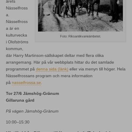
årets
Nässelfross
a.
Nässelfross
a är en
kulturvecka
Foto: Riksantikvarieämbetet.
i Olofströms
kommun,
där Harry Martinson-sällskapet deltar med flera olika
arrangemang. Här på vår webbplats hittar du det samlade
programmet på
denna sida (länk)
eller via menyn till höger. Hela
Nässelfrossans program och mera information
på
nasselfrossa.se
.
Tor 27/6 Jämshög-Gränum
Gillaruna gård
På vägen Jämshög-Gränum
10:00–15:30