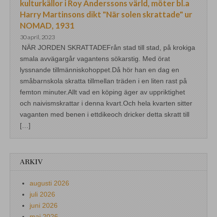
kulturkällor i Roy Anderssons värld, möter bl.a
Harry Martinsons dikt "När solen skrattade" ur
NOMAD, 1931
30 april, 2023
NÄR JORDEN SKRATTADEFrån stad till stad, på krokiga
smala avvägargår vagantens sökarstig. Med örat
lyssnande tillmänniskohoppet.Då hör han en dag en
småbarnskola skratta tillmellan träden i en liten rast på
femton minuter.Allt vad en köping äger av uppriktighet
och naivismskrattar i denna kvart.Och hela kvarten sitter
vaganten med benen i ettdikeoch dricker detta skratt till
[…]
ARKIV
augusti 2026
juli 2026
juni 2026
maj 2026