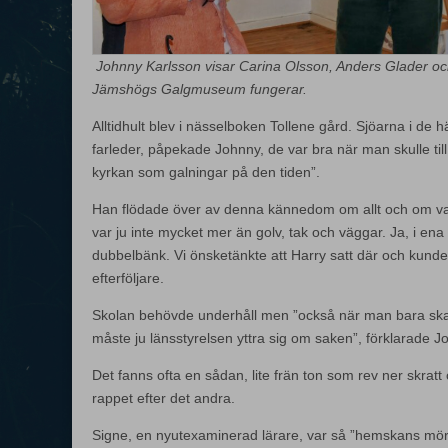
Johnny Karlsson visar Carina Olsson, Anders Glader och
Jämshögs Galgmuseum fungerar.
Alltidhult blev i nässelboken Tollene gård. Sjöarna i de h
farleder, påpekade Johnny, de var bra när man skulle til
kyrkan som galningar på den tiden”.
Han flödade över av denna kännedom om allt och om vad 
var ju inte mycket mer än golv, tak och väggar. Ja, i e
dubbelbänk. Vi önsketänkte att Harry satt där och kunde
efterföljare.
Skolan behövde underhåll men ”också när man bara ska
måste ju länsstyrelsen yttra sig om saken”, förklarade J
Det fanns ofta en sådan, lite frän ton som rev ner skrat
rappet efter det andra.
Signe, en nyutexaminerad lärare, var så ”hemskans mör