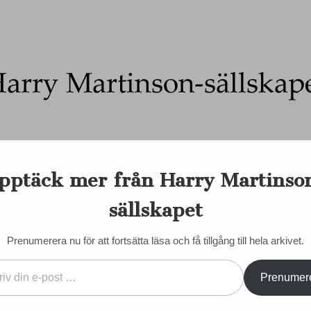
Ett författarskap som fångar daggdroppen och speglar kosmo
pptäck mer från Harry Martinso
on-sällskapet
nadens Martinson
Internationellt
Sociala medier
Majd
sällskapet
EN DORIS
KONTAKT/KÖP BÖCKER
STYRELSE
STADGAR
Prenumerera nu för att fortsätta läsa och få tillgång till hela arkivet.
M
Prenumer
ill en
VÄLKOMMEN SOM MED