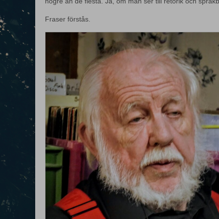
högre än de flesta. Ja, om man ser till retorik och språ
Fraser förstås.