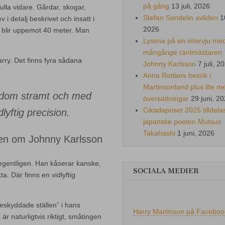
på gång
13 juli, 2026
ulla vidare. Gårdar, skogar,
Stefan Sandelin avliden
1
 i detalj beskrivet och insatt i
2026
 blir uppemot 40 meter. Man
Lyssna på en intervju me
mångårige räntmästaren
rry. Det finns fyra sådana
Johnny Karlsson
7 juli, 2
Anna Rottiers besök i
Martinsonland plus lite m
undom stramt och med
översättningar
29 juni, 2
Cikadapriset 2025 tilldela
dlyftig precision.
japanske poeten Mutsuo
Takahashi
1 juni, 2026
en om Johnny Karlsson
egentligen. Han kåserar kanske,
SOCIALA MEDIER
a. Där finns en vidlyftig
eskyddade ställen” i hans
Harry Martinson på Faceboo
r naturligtvis riktigt, småtingen