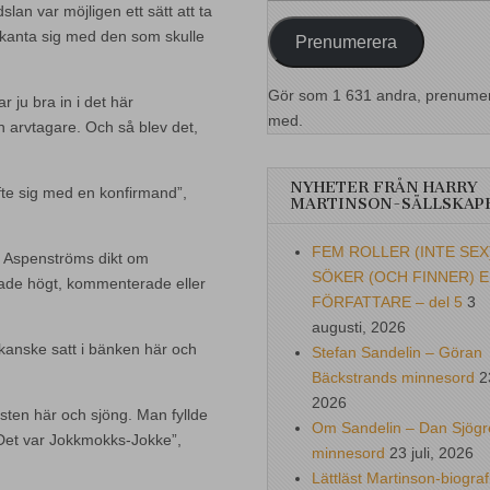
postadress
slan var möjligen ett sätt att ta
bekanta sig med den som skulle
Prenumerera
Gör som 1 631 andra, prenume
 ju bra in i det här
med.
arvtagare. Och så blev det,
NYHETER FRÅN HARRY
gifte sig med en konfirmand”,
MARTINSON-SÄLLSKAP
FEM ROLLER (INTE SEX
 i Aspenströms dikt om
SÖKER (OCH FINNER) 
rade högt, kommenterade eller
FÖRFATTARE – del 5
3
augusti, 2026
 kanske satt i bänken här och
Stefan Sandelin – Göran
Bäckstrands minnesord
2
2026
sten här och sjöng. Man fyllde
Om Sandelin – Dan Sjögr
. Det var Jokkmokks-Jokke”,
minnesord
23 juli, 2026
Lättläst Martinson-biograf