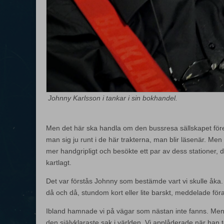
Johnny Karlsson i tankar i sin bokhandel.
Men det här ska handla om den bussresa sällskapet för
man sig ju runt i de här trakterna, man blir läsenär. Men 
mer handgripligt och besökte ett par av dess stationer,
kartlagt.
Det var förstås Johnny som bestämde vart vi skulle åka
då och då, stundom kort eller lite barskt, meddelade förar
Ibland hamnade vi på vägar som nästan inte fanns. M
den självklaraste sak i världen. Vi applåderade när han t