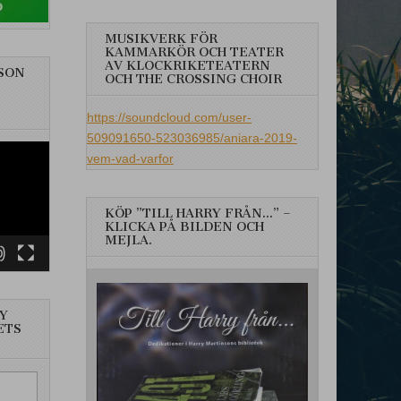
MUSIKVERK FÖR
KAMMARKÖR OCH TEATER
AV KLOCKRIKETEATERN
SON
OCH THE CROSSING CHOIR
https://soundcloud.com/user-
509091650-523036985/aniara-2019-
vem-vad-varfor
KÖP ”TILL HARRY FRÅN…” –
KLICKA PÅ BILDEN OCH
MEJLA.
Y
ETS