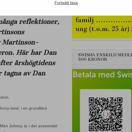
Fortsätt läsa
många reflektioner,
rtinsons
 Martinson-
eron. Här har Dan
SWISHA ENSKILD MEDL
300 KRONOR
fter årshögtidens
r tagna av Dan
rndom.
ohnny-land, i en grundlärd
n. Men Johnny är i det avseendet