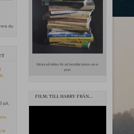
rera du
ET
Klicka på bilden för att beställa boken via e-
)
post.
EN
FILM: TILL HARRY FRÅN…
3 juli,
Videospelare
ens
i är