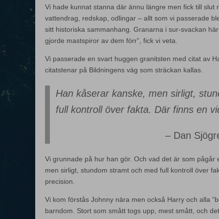
Vi hade kunnat stanna där ännu längre men fick till slut r
vattendrag, redskap, odlingar – allt som vi passerade blev
sitt historiska sammanhang. Granarna i sur-svackan här
gjorde mastspiror av dem förr”, fick vi veta.
Vi passerade en svart huggen granitsten med citat av Ha
citatstenar på Bildningens väg som sträckan kallas.
Han kåserar kanske, men sirligt, st
full kontroll över fakta. Där finns en vi
Dan Sjögr
Vi grunnade på hur han gör. Och vad det är som pågår 
men sirligt, stundom stramt och med full kontroll över fakt
precision.
Vi kom förstås Johnny nära men också Harry och alla ”b
barndom. Stort som smått togs upp, mest smått, och det ä