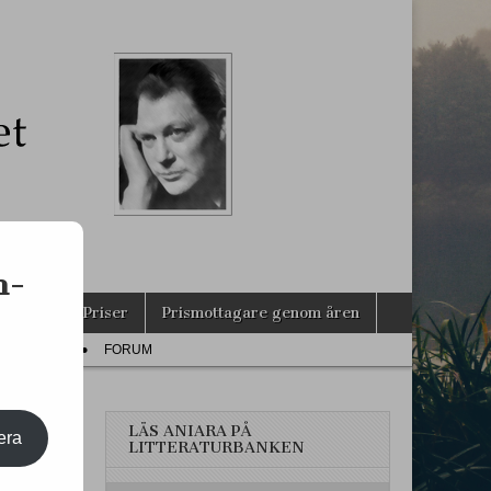
s
n-
agarna
Priser
Prismottagare genom åren
PRESS
FORUM
LÄS ANIARA PÅ
era
LITTERATURBANKEN
LEM!