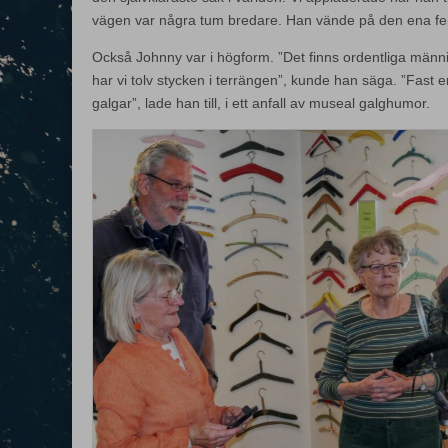
vägen var några tum bredare. Han vände på den ena fe
Också Johnny var i högform. ”Det finns ordentliga männ
har vi tolv stycken i terrängen”, kunde han säga. ”Fast en
galgar”, lade han till, i ett anfall av museal galghumor.