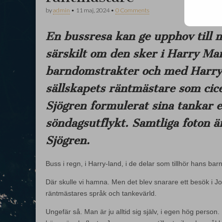
by
admin
•
11 maj, 2024
•
0 Comments
En bussresa kan ge upphov till 
särskilt om den sker i Harry Ma
barndomstrakter och med Harry
sällskapets räntmästare som cic
Sjögren formulerat sina tankar e
söndagsutflykt. Samtliga foton ä
Sjögren.
Buss i regn, i Harry-land, i de delar som tillhör hans ba
Där skulle vi hamna. Men det blev snarare ett besök i J
räntmästares språk och tankevärld.
Ungefär så. Man är ju alltid sig själv, i egen hög perso