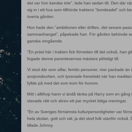
det var hon kanske inte”, lade han sedan till. Den där räd
sig in i ett hus som tillhörde traktens ”bondeadel” och 
överta gården.
Hon hade den ”ambitionen eller driften, det senare passar
sammanhanget”, påpekade han. För gården behövde en 
ganska omgående.
”En präst här i trakten fick förresten till det också, han 
fogade denne parentesernas mästare plötsligt till.
Vi stod där som sillar, femtio personer, mer packade än
ansjovisburken, och lyssnade frenetiskt när han medite
fyllde på med det som kom för honom.
Mitt i alltihop hann vi ändå tänka på Harry som en gång
stavade rätt och skrev ett par mycket tidiga meningar.
”En av Sveriges förnämsta kulturpersonligheter var förre
hela skolan, gott och väl, ja det stod folk utanför också
tillade Johnny.