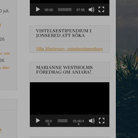
00:00
07:55
0 juli,
d
VISTELSESTIPENDIUM I
JONSERED ATT SÖKA
026
Villa Martinson, vistelsestipendium
er om
026
s den
MARIANNE WESTHOLMS
FÖREDRAG OM ANIARA!
Videospelare
00:0
01:00:4
0
4
k