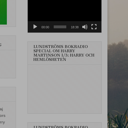
00:00
18:38
G
LUNDSTRÖMS BOKRADIO
SPECIAL OM HARRY
MARTINSON 1/3: HARRY OCH
HEMLÖSHETEN
aj
ors
rry
LUNDSTRÖMS BOKRADIO