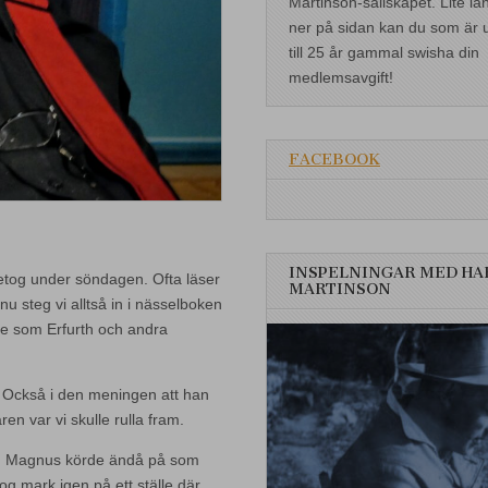
Martinson-sällskapet. Lite lä
ner på sidan kan du som är 
till 25 år gammal swisha din
medlemsavgift!
FACEBOOK
INSPELNINGAR MED HA
etog under söndagen. Ofta läser
MARTINSON
nu steg vi alltså in i nässelboken
 de som Erfurth och andra
. Också i den meningen att han
en var vi skulle rulla fram.
en Magnus körde ändå på som
og mark igen på ett ställe där