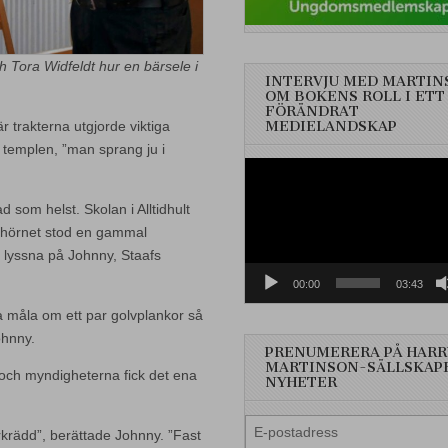
 Tora Widfeldt hur en bärsele i
INTERVJU MED MARTIN
OM BOKENS ROLL I ETT
FÖRÄNDRAT
MEDIELANDSKAP
är trakterna utgjorde viktiga
l templen, ”man sprang ju i
Videospelare
som helst. Skolan i Alltidhult
na hörnet stod en gammal
 lyssna på Johnny, Staafs
00:00
03:43
 måla om ett par golvplankor så
ohnny.
PRENUMERERA PÅ HARR
MARTINSON-SÄLLSKAP
t och myndigheterna fick det ena
NYHETER
E-
krädd”, berättade Johnny. ”Fast