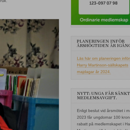
kbruk.
PLANERINGEN INFÖR
ÅRSHÖGTIDEN ÄR IGÅN
Läs här om planeringen inför
Harry Martinson-sällskapets
majdagar år 2024.
NYTT: UNGA FÅR SÄNKT
MEDLEMSAVGIFT.
Enligt beslut vid årsmötet i m
2023 får ungdomar 100 kron
rabatt på medlemskapet i Ha