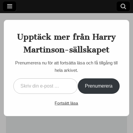
Upptäck mer från Harry
Martinson-sällskapet
Ett författarskap som fångar daggdroppen och speglar
kosmos
Harry
Prenumerera nu för att fortsätta läsa och få tillgång till
EVENEMANG
,
MAJDAGARNA 2016
,
OLOFSTRÖM
hela arkivet.
Martinson-
Lyssna på firandet av Harry
Skriv din e-post …
Martinsons födelsedag den
sällskapet
Prenumerera
6 maj 2016
Fortsätt läsa
by
admin
•
7 maj, 2016
•
0 Comments