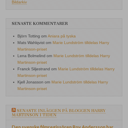
Bildarkiv
SENASTE KOMMENTARER
Björn Totting
om
Aniara på tyska
Mats Wahlqvist
om
Marie Lundström tilldelas Harry
Martinson-priset
Lena Bolmelind
om
Marie Lundström tilldelas Harry
Martinson-priset
Franck Siljestrand
om
Marie Lundström tilldelas Harry
Martinson-priset
Kjell Jonasson
om
Marie Lundström tilldelas Harry
Martinson-priset
SENASTE INLÄGGEN PÅ BLOGGEN HARRY
MARTINSON I TIDEN
Den svenske filmregissören Roy Andersson har