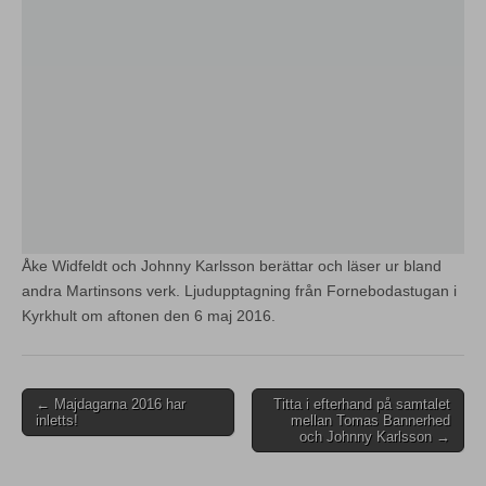
Åke Widfeldt och Johnny Karlsson berättar och läser ur bland
andra Martinsons verk. Ljudupptagning från Fornebodastugan i
Kyrkhult om aftonen den 6 maj 2016.
Post
← Majdagarna 2016 har
Titta i efterhand på samtalet
inletts!
mellan Tomas Bannerhed
navigation
och Johnny Karlsson →