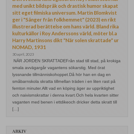
med unikt bildspråk och drastisk humor skapat
sitt eget filmiska universum. Martin Blomkvist
ger i "Sånger från folkhemmet" (2023) en rikt
illustrerad berättelse om hans värld. Bland rika
kulturkällor i Roy Anderssons värld, möter bl.a
Harry Martinsons dikt "När solen skrattade" ur
NOMAD, 1931
30 april, 2023
NÄR JORDEN SKRATTADEFrån stad till stad, på krokiga
smala avvägargår vagantens sökarstig. Med örat
lyssnande tillmänniskohoppet.Då hör han en dag en
småbarnskola skratta tillmellan träden i en liten rast på
femton minuter.Allt vad en köping äger av uppriktighet
och naivismskrattar i denna kvart.Och hela kvarten sitter
vaganten med benen i ettdikeoch dricker detta skratt till
[…]
ARKIV