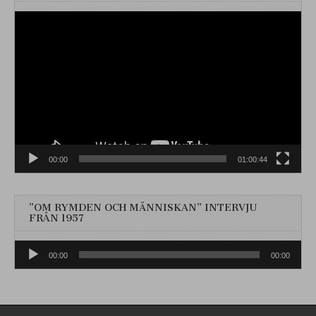
Videospelare
00:00
01:00:44
”OM RYMDEN OCH MÄNNISKAN” INTERVJU
FRÅN 1957
Ljudspelare
00:00
00:00