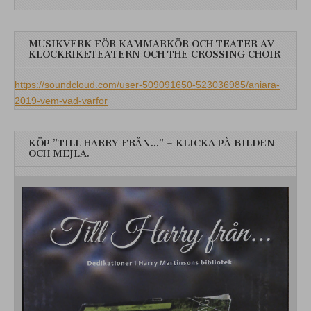
MUSIKVERK FÖR KAMMARKÖR OCH TEATER AV
KLOCKRIKETEATERN OCH THE CROSSING CHOIR
https://soundcloud.com/user-509091650-523036985/aniara-
2019-vem-vad-varfor
KÖP ”TILL HARRY FRÅN…” – KLICKA PÅ BILDEN
OCH MEJLA.