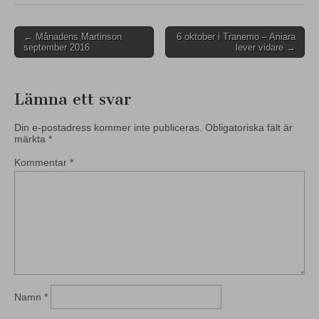
Post
← Månadens Martinson
6 oktober i Tranemo – Aniara
september 2016
lever vidare →
navigation
Lämna ett svar
Din e-postadress kommer inte publiceras.
Obligatoriska fält är
märkta
*
Kommentar
*
Namn
*