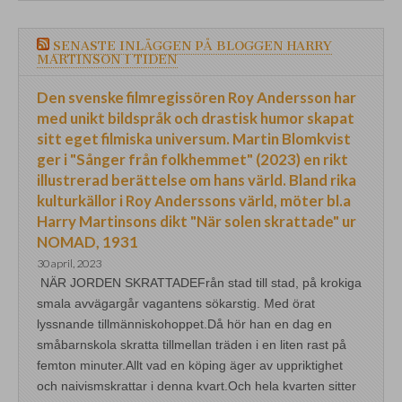
SENASTE INLÄGGEN PÅ BLOGGEN HARRY
MARTINSON I TIDEN
Den svenske filmregissören Roy Andersson har
med unikt bildspråk och drastisk humor skapat
sitt eget filmiska universum. Martin Blomkvist
ger i "Sånger från folkhemmet" (2023) en rikt
illustrerad berättelse om hans värld. Bland rika
kulturkällor i Roy Anderssons värld, möter bl.a
Harry Martinsons dikt "När solen skrattade" ur
NOMAD, 1931
30 april, 2023
NÄR JORDEN SKRATTADEFrån stad till stad, på krokiga
smala avvägargår vagantens sökarstig. Med örat
lyssnande tillmänniskohoppet.Då hör han en dag en
småbarnskola skratta tillmellan träden i en liten rast på
femton minuter.Allt vad en köping äger av uppriktighet
och naivismskrattar i denna kvart.Och hela kvarten sitter