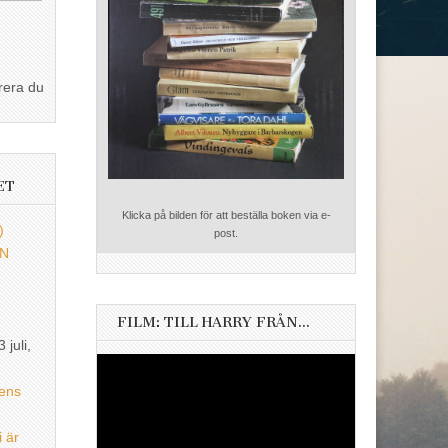
rera du
ET
Klicka på bilden för att beställa boken via e-
)
post.
EN
FILM: TILL HARRY FRÅN…
3 juli,
Videospelare
ens
i är