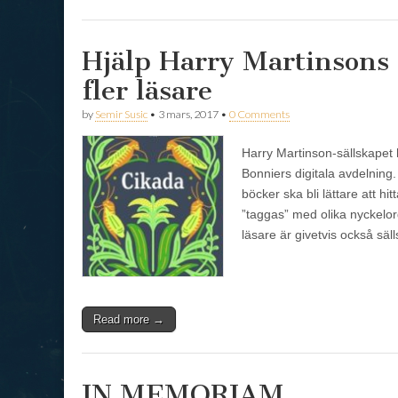
Hjälp Harry Martinsons 
fler läsare
by
Semir Susic
•
3 mars, 2017
•
0 Comments
Harry Martinson-sällskapet h
Bonniers digitala avdelning.
böcker ska bli lättare att h
”taggas” med olika nyckelord
läsare är givetvis också sä
Read more →
IN MEMORIAM