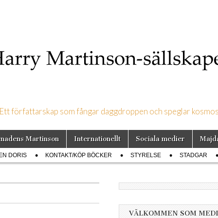
Ett författarskap som fångar daggdroppen och speglar kosmo
on-sällskapet
nadens Martinson
Internationellt
Sociala medier
Majd
EN DORIS
KONTAKT/KÖP BÖCKER
STYRELSE
STADGAR
VÄLKOMMEN SOM MED