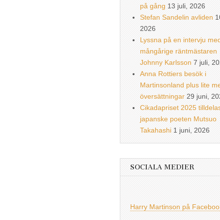
på gång
13 juli, 2026
Stefan Sandelin avliden
1
2026
Lyssna på en intervju me
mångårige räntmästaren
Johnny Karlsson
7 juli, 2
Anna Rottiers besök i
Martinsonland plus lite m
översättningar
29 juni, 2
Cikadapriset 2025 tilldela
japanske poeten Mutsuo
Takahashi
1 juni, 2026
SOCIALA MEDIER
Harry Martinson på Faceboo