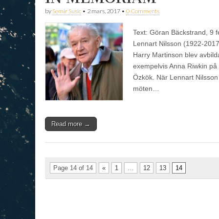
by
Semir Susic
•
2 mars, 2017
•
0 Comments
Text: Göran Bäckstrand, 9 
Lennart Nilsson (1922-2017) h
Harry Martinson blev avbild
exempelvis Anna Riwkin på 
Özkök. När Lennart Nilsson 
möten…
Read more →
Page 14 of 14
«
1
…
12
13
14