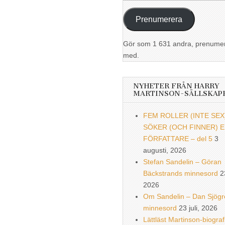
postadress
Prenumerera
Gör som 1 631 andra, prenume
med.
NYHETER FRÅN HARRY
MARTINSON-SÄLLSKAP
FEM ROLLER (INTE SEX
SÖKER (OCH FINNER) 
FÖRFATTARE – del 5
3
augusti, 2026
Stefan Sandelin – Göran
Bäckstrands minnesord
2
2026
Om Sandelin – Dan Sjögr
minnesord
23 juli, 2026
Lättläst Martinson-biograf