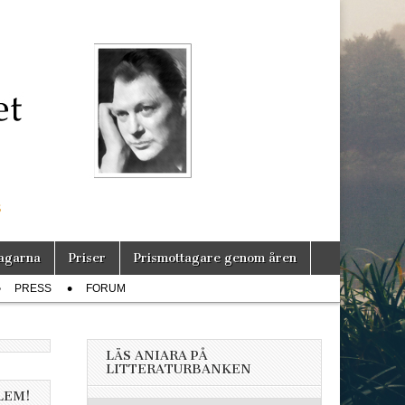
s
agarna
Priser
Prismottagare genom åren
PRESS
FORUM
LÄS ANIARA PÅ
LITTERATURBANKEN
LEM!