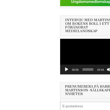
INTERVJU MED MARTIN
OM BOKENS ROLL I ETT
FÖRÄNDRAT
MEDIELANDSKAP
Videospelare
00:00
03:43
PRENUMERERA PÅ HARR
MARTINSON-SÄLLSKAP
NYHETER
E-