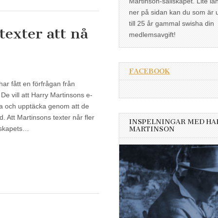
Martinson-sällskapet. Lite lä
ner på sidan kan du som är 
till 25 år gammal swisha din
texter att nå
medlemsavgift!
FACEBOOK
ar fått en förfrågan från
 De vill att Harry Martinsons e-
itta och upptäcka genom att de
. Att Martinsons texter når fler
INSPELNINGAR MED HA
llskapets…
MARTINSON