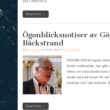
2017.html?m=1
Read more →
Ögonblicksnotiser av G
Bäckstrand
by
Semir Susic
•
7 mars, 2017
•
0 Comments
INGVAR HOLM Ingvar Holm, 
förste ordförande, har gått
vittna om hans bredd inom ko
skulle vara ett forum för at
centrala roll i vårt kulturliv.
Read more →