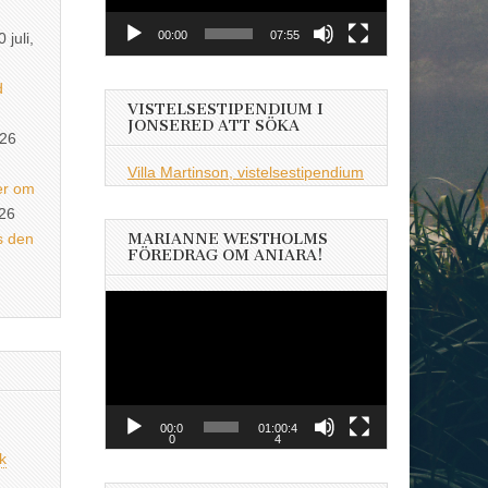
00:00
07:55
0 juli,
d
VISTELSESTIPENDIUM I
JONSERED ATT SÖKA
026
Villa Martinson, vistelsestipendium
er om
026
s den
MARIANNE WESTHOLMS
FÖREDRAG OM ANIARA!
Videospelare
00:0
01:00:4
0
4
k