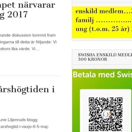
apet närvarar
g 2017
mmande diskussion kommit fram
ngarna till detta är följande: Vi
niskors lika värde. Vi…
SWISHA ENSKILD MEDL
300 KRONOR
årshögtiden i
Rune Liljenruds blogg:
-arshogtid-i-vaxjo-6-5-maj-