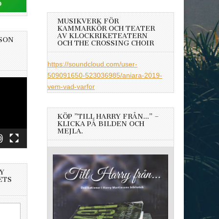
MUSIKVERK FÖR
KAMMARKÖR OCH TEATER
AV KLOCKRIKETEATERN
SON
OCH THE CROSSING CHOIR
https://soundcloud.com/user-
509091650-523036985/aniara-2019-
vem-vad-varfor
KÖP ”TILL HARRY FRÅN…” –
KLICKA PÅ BILDEN OCH
MEJLA.
Y
ETS