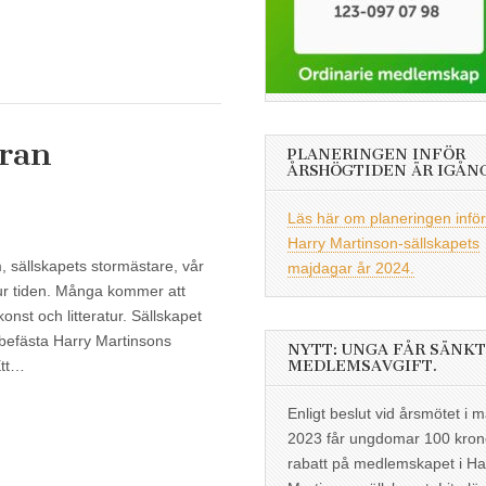
öran
PLANERINGEN INFÖR
ÅRSHÖGTIDEN ÄR IGÅN
Läs här om planeringen inför
Harry Martinson-sällskapets
sällskapets stormästare, vår
majdagar år 2024.
 ur tiden. Många kommer att
nst och litteratur. Sällskapet
t befästa Harry Martinsons
NYTT: UNGA FÅR SÄNKT
MEDLEMSAVGIFT.
 Ett…
Enligt beslut vid årsmötet i m
2023 får ungdomar 100 kron
rabatt på medlemskapet i Ha