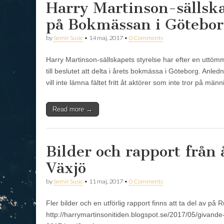
Harry Martinson-sällsk
på Bokmässan i Götebor
by
Semir Susic
•
14 maj, 2017
•
0 Comments
Harry Martinson-sällskapets styrelse har efter en uttö
till beslutet att delta i årets bokmässa i Göteborg. Anledni
vill inte lämna fältet fritt åt aktörer som inte tror på män
Read more →
Bilder och rapport från 
Växjö
by
Semir Susic
•
11 maj, 2017
•
0 Comments
Fler bilder och en utförlig rapport finns att ta del av på 
http://harrymartinsonitiden.blogspot.se/2017/05/givande