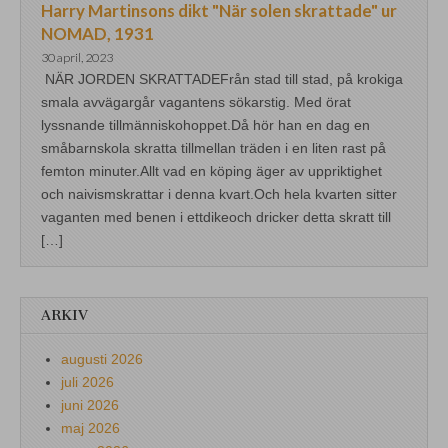
Harry Martinsons dikt "När solen skrattade" ur
NOMAD, 1931
30 april, 2023
NÄR JORDEN SKRATTADEFrån stad till stad, på krokiga
smala avvägargår vagantens sökarstig. Med örat
lyssnande tillmänniskohoppet.Då hör han en dag en
småbarnskola skratta tillmellan träden i en liten rast på
femton minuter.Allt vad en köping äger av uppriktighet
och naivismskrattar i denna kvart.Och hela kvarten sitter
vaganten med benen i ettdikeoch dricker detta skratt till
[…]
ARKIV
augusti 2026
juli 2026
juni 2026
maj 2026