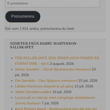
E-
postadress
Prenumerera
Gör som 1 631 andra, prenumerera du med.
NYHETER FRÅN HARRY MARTINSON-
SÄLLSKAPET
FEM ROLLER (INTE SEX) SÖKER (OCH FINNER) EN
FÖRFATTARE – del 5
3 augusti, 2026
Stefan Sandelin – Göran Bäckstrands minnesord
23
juli, 2026
Om Sandelin – Dan Sjögrens minnesord
23 juli, 2026
Lättläst Martinson-biografi är på gång
13 juli, 2026
Stefan Sandelin avliden
10 juli, 2026
Lyssna på en intervju med mångårige räntmästaren
Johnny Karlsson
7 juli, 2026
Anna Rottiers besök i Martinsonland plus lite mer om