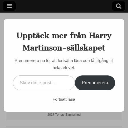
Upptäck mer från Harry
Martinson-sällskapet
Ett författarskap som fångar daggdroppen och speglar
kosmos
Harry
Prenumerera nu för att fortsätta läsa och få tillgång till
MARTINSON JUST NU
hela arkivet.
Martinson-
Bilder och rapport från
Skriv din e-post …
årshögtiden i Växjö
sällskapet
Prenumerera
by
Semir Susic
•
11 maj, 2017
•
0 Comments
Fortsätt läsa
Årsmötets ordförande Disa Lundgren tillsammans med Klockrikestipendiaten
2017 Tomas Bannerhed