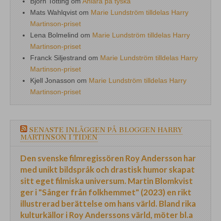
Björn Totting
om
Aniara på tyska
Mats Wahlqvist
om
Marie Lundström tilldelas Harry
Martinson-priset
Lena Bolmelind
om
Marie Lundström tilldelas Harry
Martinson-priset
Franck Siljestrand
om
Marie Lundström tilldelas Harry
Martinson-priset
Kjell Jonasson
om
Marie Lundström tilldelas Harry
Martinson-priset
SENASTE INLÄGGEN PÅ BLOGGEN HARRY
MARTINSON I TIDEN
Den svenske filmregissören Roy Andersson har
med unikt bildspråk och drastisk humor skapat
sitt eget filmiska universum. Martin Blomkvist
ger i "Sånger från folkhemmet" (2023) en rikt
illustrerad berättelse om hans värld. Bland rika
kulturkällor i Roy Anderssons värld, möter bl.a