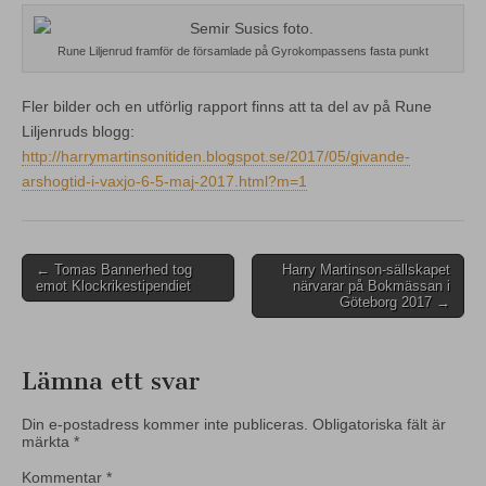
Rune Liljenrud framför de församlade på Gyrokompassens fasta punkt
Fler bilder och en utförlig rapport finns att ta del av på Rune
Liljenruds blogg:
http://harrymartinsonitiden.blogspot.se/2017/05/givande-
arshogtid-i-vaxjo-6-5-maj-2017.html?m=1
Post
← Tomas Bannerhed tog
Harry Martinson-sällskapet
emot Klockrikestipendiet
närvarar på Bokmässan i
navigation
Göteborg 2017 →
Lämna ett svar
Din e-postadress kommer inte publiceras.
Obligatoriska fält är
märkta
*
Kommentar
*