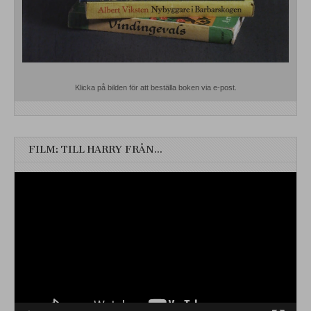
Klicka på bilden för att beställa boken via e-post.
FILM: TILL HARRY FRÅN…
Videospelare