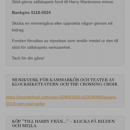
Stöd gärna sällskapets fond till Harry Martinsons minne.
Bankgiro 5118-0024
Skicka en minnesgåva eller uppvakta någon genom ett
bidrag.
Fonden förvaltas av styrelsen som anslår medel ur den till
stöd för sällskapets verksamhet.
Tack för din gåva!
MUSIKVERK FÖR KAMMARKÖR OCH TEATER AV
KLOCKRIKETEATERN OCH THE CROSSING CHOIR
https://soundcloud.com/user-509091650-523036985/aniara-
2019-vem-vad-varfor
KÖP ”TILL HARRY FRÅN…” – KLICKA PÅ BILDEN
OCH MEJLA.