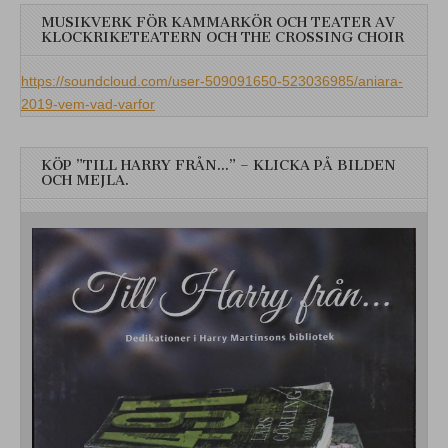
MUSIKVERK FÖR KAMMARKÖR OCH TEATER AV
KLOCKRIKETEATERN OCH THE CROSSING CHOIR
https://soundcloud.com/user-509091650-523036985/aniara-
2019-vem-vad-varfor
KÖP ”TILL HARRY FRÅN…” – KLICKA PÅ BILDEN
OCH MEJLA.