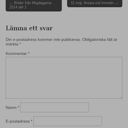
Post
← Bilder från Majdagarna
11 maj: Aniara vid Immeln →
2014 del 1
navigation
Lämna ett svar
Din e-postadress kommer inte publiceras.
Obligatoriska fält är
märkta
*
Kommentar
*
Namn
*
E-postadress
*