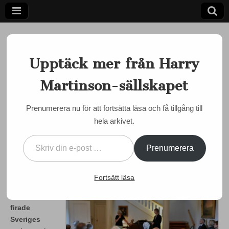
Upptäck mer från Harry
Martinson-sällskapet
Ett författarskap som fångar daggdroppen och speglar
kosmos
Harry
Prenumerera nu för att fortsätta läsa och få tillgång till
EVENEMANG
,
INTERNATIONELLT
hela arkivet.
Martinson-
Martinson-firandet på
Skriv din e-post …
ambassaden i Helsingfors
sällskapet
Prenumerera
by
admin
•
7 maj, 2014
•
0 Comments
Fortsätt läsa
Tisdagen
den 6 maj
firade
Sveriges