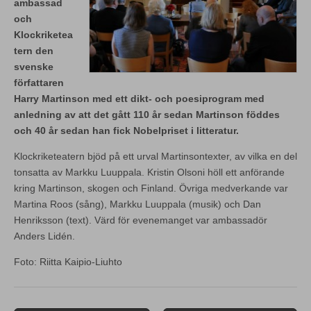
ambassad
och
Klockriketea
tern den
svenske
författaren
Harry Martinson med ett dikt- och poesiprogram med
anledning av att det gått 110 år sedan Martinson föddes
och 40 år sedan han fick Nobelpriset i litteratur.
Klockriketeatern bjöd på ett urval Martinsontexter, av vilka en del
tonsatta av Markku Luuppala. Kristin Olsoni höll ett anförande
kring Martinson, skogen och Finland. Övriga medverkande var
Martina Roos (sång), Markku Luuppala (musik) och Dan
Henriksson (text). Värd för evenemanget var ambassadör
Anders Lidén.
Foto: Riitta Kaipio-Liuhto