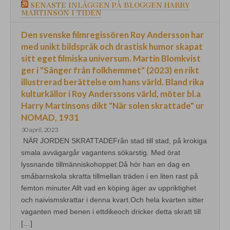
SENASTE INLÄGGEN PÅ BLOGGEN HARRY
MARTINSON I TIDEN
Den svenske filmregissören Roy Andersson har
med unikt bildspråk och drastisk humor skapat
sitt eget filmiska universum. Martin Blomkvist
ger i "Sånger från folkhemmet" (2023) en rikt
illustrerad berättelse om hans värld. Bland rika
kulturkällor i Roy Anderssons värld, möter bl.a
Harry Martinsons dikt "När solen skrattade" ur
NOMAD, 1931
30 april, 2023
NÄR JORDEN SKRATTADEFrån stad till stad, på krokiga
smala avvägargår vagantens sökarstig. Med örat
lyssnande tillmänniskohoppet.Då hör han en dag en
småbarnskola skratta tillmellan träden i en liten rast på
femton minuter.Allt vad en köping äger av uppriktighet
och naivismskrattar i denna kvart.Och hela kvarten sitter
vaganten med benen i ettdikeoch dricker detta skratt till
[…]