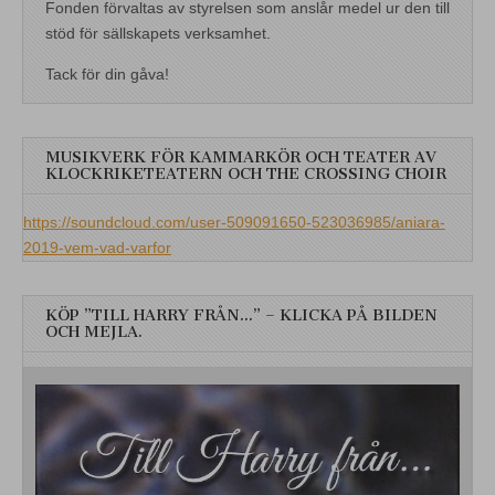
Fonden förvaltas av styrelsen som anslår medel ur den till
stöd för sällskapets verksamhet.
Tack för din gåva!
MUSIKVERK FÖR KAMMARKÖR OCH TEATER AV
KLOCKRIKETEATERN OCH THE CROSSING CHOIR
https://soundcloud.com/user-509091650-523036985/aniara-
2019-vem-vad-varfor
KÖP ”TILL HARRY FRÅN…” – KLICKA PÅ BILDEN
OCH MEJLA.