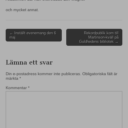
och mycket annat.
Post
← Inställt evenemang den 6
Rekordpublik kom till
maj
Martinson-kväll på
navigation
Guldhedens bibliotek →
Lämna ett svar
Din e-postadress kommer inte publiceras.
Obligatoriska fält är
märkta
*
Kommentar
*