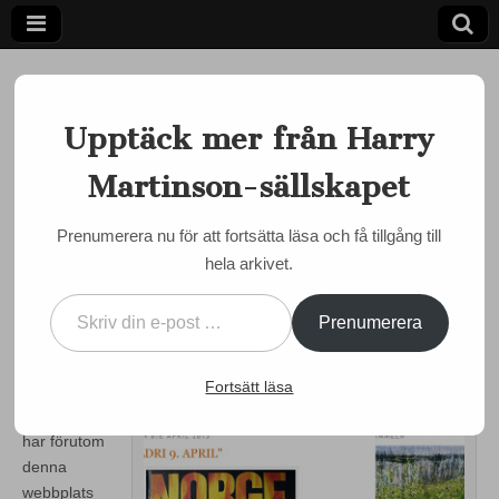
Upptäck mer från Harry
Martinson-sällskapet
Ett författarskap som fångar daggdroppen och speglar
kosmos
Harry
Prenumerera nu för att fortsätta läsa och få tillgång till
BLOGG
hela arkivet.
Martinson-
Mer att läsa på bloggen
Skriv din e-post …
by
admin
•
12 april, 2013
•
0 Comments
sällskapet
Prenumerera
Harry
Fortsätt läsa
Martinson-
sällskapet
har förutom
denna
webbplats