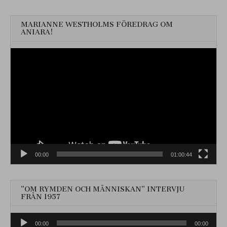
MARIANNE WESTHOLMS FÖREDRAG OM
ANIARA!
Videospelare
00:00
01:00:44
”OM RYMDEN OCH MÄNNISKAN” INTERVJU
FRÅN 1957
Ljudspelare
00:00
00:00