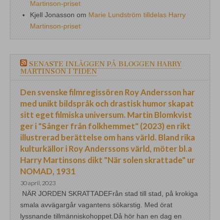
Martinson-priset
Kjell Jonasson
om
Marie Lundström tilldelas Harry
Martinson-priset
SENASTE INLÄGGEN PÅ BLOGGEN HARRY
MARTINSON I TIDEN
Den svenske filmregissören Roy Andersson har
med unikt bildspråk och drastisk humor skapat
sitt eget filmiska universum. Martin Blomkvist
ger i "Sånger från folkhemmet" (2023) en rikt
illustrerad berättelse om hans värld. Bland rika
kulturkällor i Roy Anderssons värld, möter bl.a
Harry Martinsons dikt "När solen skrattade" ur
NOMAD, 1931
30 april, 2023
NÄR JORDEN SKRATTADEFrån stad till stad, på krokiga
smala avvägargår vagantens sökarstig. Med örat
lyssnande tillmänniskohoppet.Då hör han en dag en