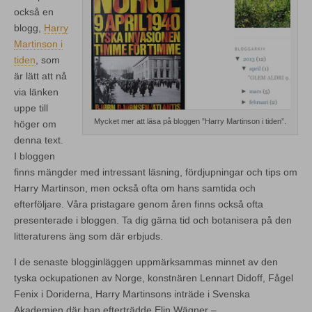
också en
blogg,
Harry
Martinson i
tiden
, som
är lätt att nå
via länken
uppe till
Mycket mer att läsa på bloggen ”Harry Martinson i tiden”.
höger om
denna text.
I bloggen
finns mängder med intressant läsning, fördjupningar och tips om
Harry Martinson, men också ofta om hans samtida och
efterföljare. Våra pristagare genom åren finns också ofta
presenterade i bloggen. Ta dig gärna tid och botanisera på den
litteraturens äng som där erbjuds.
I de senaste blogginläggen uppmärksammas minnet av den
tyska ockupationen av Norge, konstnären Lennart Didoff, Fågel
Fenix i Doriderna, Harry Martinsons inträde i Svenska
Akademien där han efterträdde Elin Wägner –