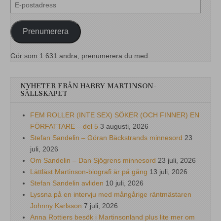
E-
postadress
Prenumerera
Gör som 1 631 andra, prenumerera du med.
NYHETER FRÅN HARRY MARTINSON-
SÄLLSKAPET
FEM ROLLER (INTE SEX) SÖKER (OCH FINNER) EN
FÖRFATTARE – del 5
3 augusti, 2026
Stefan Sandelin – Göran Bäckstrands minnesord
23
juli, 2026
Om Sandelin – Dan Sjögrens minnesord
23 juli, 2026
Lättläst Martinson-biografi är på gång
13 juli, 2026
Stefan Sandelin avliden
10 juli, 2026
Lyssna på en intervju med mångårige räntmästaren
Johnny Karlsson
7 juli, 2026
Anna Rottiers besök i Martinsonland plus lite mer om