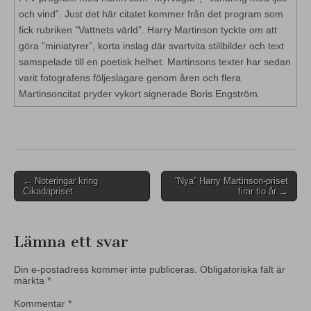
och vind”. Just det här citatet kommer från det program som
fick rubriken ”Vattnets värld”. Harry Martinson tyckte om att
göra ”miniatyrer”, korta inslag där svartvita stillbilder och text
samspelade till en poetisk helhet. Martinsons texter har sedan
varit fotografens följeslagare genom åren och flera
Martinsoncitat pryder vykort signerade Boris Engström.
Post
← Noteringar kring
”Nya” Harry Martinson-priset
Cikadapriset
firar tio år →
navigation
Lämna ett svar
Din e-postadress kommer inte publiceras.
Obligatoriska fält är
märkta
*
Kommentar
*