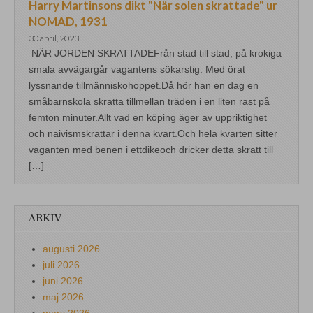
Harry Martinsons dikt "När solen skrattade" ur
NOMAD, 1931
30 april, 2023
NÄR JORDEN SKRATTADEFrån stad till stad, på krokiga
smala avvägargår vagantens sökarstig. Med örat
lyssnande tillmänniskohoppet.Då hör han en dag en
småbarnskola skratta tillmellan träden i en liten rast på
femton minuter.Allt vad en köping äger av uppriktighet
och naivismskrattar i denna kvart.Och hela kvarten sitter
vaganten med benen i ettdikeoch dricker detta skratt till
[…]
ARKIV
augusti 2026
juli 2026
juni 2026
maj 2026
mars 2026