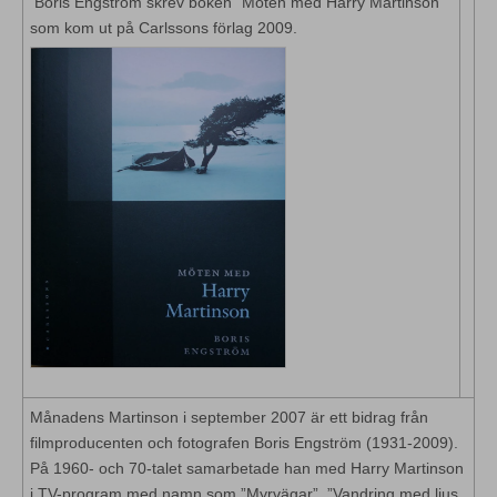
Boris Engström skrev boken ”Möten med Harry Martinson”
som kom ut på Carlssons förlag 2009.
Månadens Martinson i september 2007 är ett bidrag från
filmproducenten och fotografen Boris Engström (1931-2009).
På 1960- och 70-talet samarbetade han med Harry Martinson
i TV-program med namn som ”Myrvägar”, ”Vandring med ljus