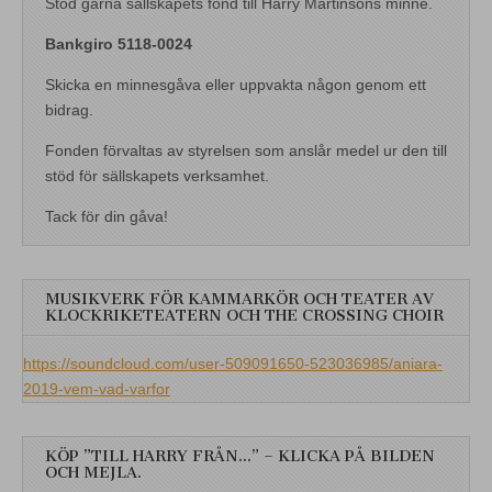
Stöd gärna sällskapets fond till Harry Martinsons minne.
Bankgiro 5118-0024
Skicka en minnesgåva eller uppvakta någon genom ett
bidrag.
Fonden förvaltas av styrelsen som anslår medel ur den till
stöd för sällskapets verksamhet.
Tack för din gåva!
MUSIKVERK FÖR KAMMARKÖR OCH TEATER AV
KLOCKRIKETEATERN OCH THE CROSSING CHOIR
https://soundcloud.com/user-509091650-523036985/aniara-
2019-vem-vad-varfor
KÖP ”TILL HARRY FRÅN…” – KLICKA PÅ BILDEN
OCH MEJLA.