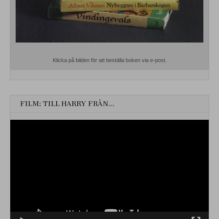
Klicka på bilden för att beställa boken via e-post.
FILM: TILL HARRY FRÅN…
Videospelare