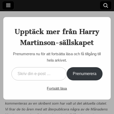
Upptäck mer från Harry
Martinson-sällskapet
Ett författarskap som fångar daggdroppen och speglar
kosmos
Harry
Prenumerera nu för att fortsätta läsa och få tillgång till
MÅNADENS MARTINSON
hela arkivet.
Martinson-
Månadens Martinson
Skriv din e-post …
september – da capo
sällskapet
Prenumerera
by
admin
•
11 september, 2017
•
0 Comments
Fortsätt läsa
Harry Martinson-sällskapet har i mer än tio år publicerat
”Månadens Martinson”, ett textfragment eller en dikt som
kommenteras av en skribent som har valt ut det aktuella citatet.
Vi firar de tio åren med att återpublicera några av de Månadens